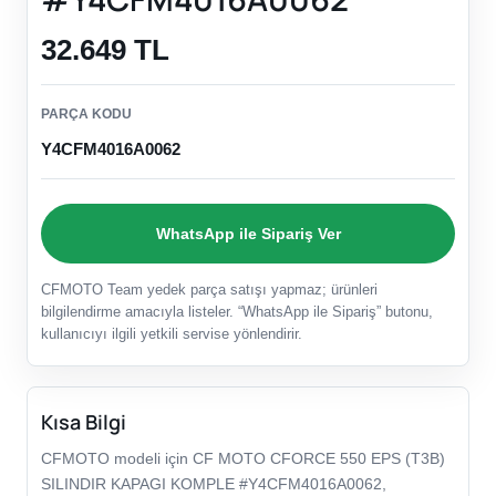
32.649 TL
PARÇA KODU
Y4CFM4016A0062
WhatsApp ile Sipariş Ver
CFMOTO Team yedek parça satışı yapmaz; ürünleri
bilgilendirme amacıyla listeler. “WhatsApp ile Sipariş” butonu,
kullanıcıyı ilgili yetkili servise yönlendirir.
Kısa Bilgi
CFMOTO modeli için CF MOTO CFORCE 550 EPS (T3B)
SILINDIR KAPAGI KOMPLE #Y4CFM4016A0062,