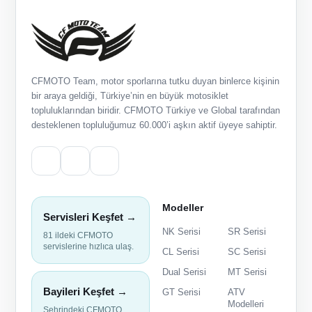
CFMOTO Team, motor sporlarına tutku duyan binlerce kişinin
bir araya geldiği, Türkiye’nin en büyük motosiklet
topluluklarından biridir. CFMOTO Türkiye ve Global tarafından
desteklenen topluluğumuz 60.000’i aşkın aktif üyeye sahiptir.
Modeller
Servisleri Keşfet →
NK Serisi
SR Serisi
81 ildeki CFMOTO
servislerine hızlıca ulaş.
CL Serisi
SC Serisi
Dual Serisi
MT Serisi
Bayileri Keşfet →
GT Serisi
ATV
Modelleri
Şehrindeki CFMOTO