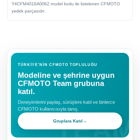
Y4CFM4016A0062 model kodu ile listelenen CFMOTO
yedek parçasıdır.
TÜRKIYE'NIN CFMOTO TOPLULUĞU
Modeline ve şehrine uygun
CFMOTO Team grubuna
katıl.
Deneyimlerini paylaş, sürüşlere katıl ve binlerce
CFMOTO kullanıcısıyla tanış.
Gruplara Katıl
→