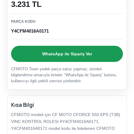
3.231 TL
PARÇA KODU
Y4CFM4016A0171
WhatsApp ile Sipariş Ver
CFMOTO Team yedek parça satışı yapmaz; ürünleri
bilgilendirme amacıyla listeler. “WhatsApp ile Sipariş” butonu,
kullanıcıyı ilgili yetkili servise yönlendirir.
Kısa Bilgi
CFMOTO modeli için CF MOTO CFORCE 550 EPS (T3B)
VINC KONTROL ROLESI #Y4CFM4016A0171,
Y4CFM4016A0171 model kodu ile listelenen CFMOTO