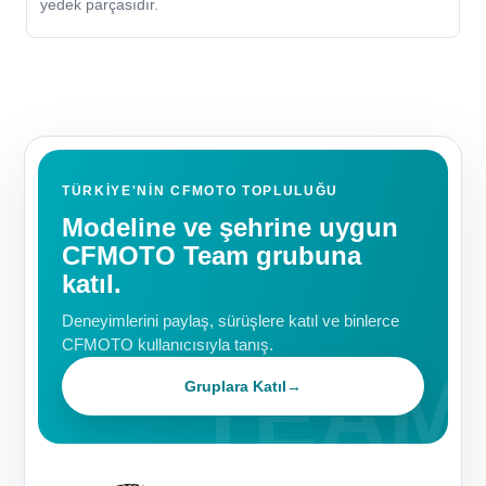
yedek parçasıdır.
TÜRKIYE'NIN CFMOTO TOPLULUĞU
Modeline ve şehrine uygun
CFMOTO Team grubuna
katıl.
Deneyimlerini paylaş, sürüşlere katıl ve binlerce
CFMOTO kullanıcısıyla tanış.
Gruplara Katıl
→