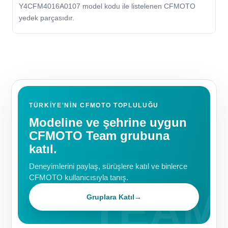
Y4CFM4016A0107 model kodu ile listelenen CFMOTO
yedek parçasıdır.
TÜRKIYE'NIN CFMOTO TOPLULUĞU
Modeline ve şehrine uygun
CFMOTO Team grubuna
katıl.
Deneyimlerini paylaş, sürüşlere katıl ve binlerce
CFMOTO kullanıcısıyla tanış.
Gruplara Katıl
→