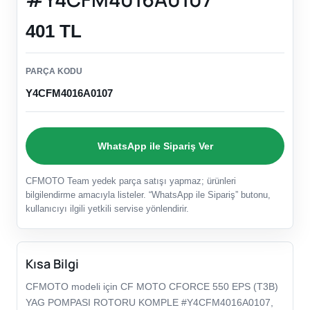
401 TL
PARÇA KODU
Y4CFM4016A0107
WhatsApp ile Sipariş Ver
CFMOTO Team yedek parça satışı yapmaz; ürünleri
bilgilendirme amacıyla listeler. “WhatsApp ile Sipariş” butonu,
kullanıcıyı ilgili yetkili servise yönlendirir.
Kısa Bilgi
CFMOTO modeli için CF MOTO CFORCE 550 EPS (T3B)
YAG POMPASI ROTORU KOMPLE #Y4CFM4016A0107,