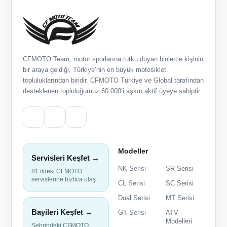
CFMOTO Team, motor sporlarına tutku duyan binlerce kişinin
bir araya geldiği, Türkiye’nin en büyük motosiklet
topluluklarından biridir. CFMOTO Türkiye ve Global tarafından
desteklenen topluluğumuz 60.000’i aşkın aktif üyeye sahiptir.
Modeller
Servisleri Keşfet →
NK Serisi
SR Serisi
81 ildeki CFMOTO
servislerine hızlıca ulaş.
CL Serisi
SC Serisi
Dual Serisi
MT Serisi
Bayileri Keşfet →
GT Serisi
ATV
Modelleri
Şehrindeki CFMOTO