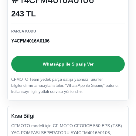
243 TL
PARÇA KODU
Y4CFM4016A0106
WhatsApp ile Sipariş Ver
CFMOTO Team yedek parça satışı yapmaz; ürünleri
bilgilendirme amacıyla listeler. “WhatsApp ile Sipariş” butonu,
kullanıcıyı ilgili yetkili servise yönlendirir.
Kısa Bilgi
CFMOTO modeli için CF MOTO CFORCE 550 EPS (T3B)
YAG POMPASI SEPERATORU #Y4CFM4016A0106,