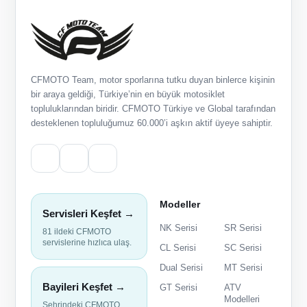
CFMOTO Team, motor sporlarına tutku duyan binlerce kişinin
bir araya geldiği, Türkiye’nin en büyük motosiklet
topluluklarından biridir. CFMOTO Türkiye ve Global tarafından
desteklenen topluluğumuz 60.000’i aşkın aktif üyeye sahiptir.
Modeller
Servisleri Keşfet →
NK Serisi
SR Serisi
81 ildeki CFMOTO
servislerine hızlıca ulaş.
CL Serisi
SC Serisi
Dual Serisi
MT Serisi
Bayileri Keşfet →
GT Serisi
ATV
Modelleri
Şehrindeki CFMOTO