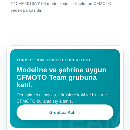
Y4CFM4016A0106 model kodu ile listelenen CFMOTO
yedek parçasıdır.
TÜRKIYE'NIN CFMOTO TOPLULUĞU
Modeline ve şehrine uygun
CFMOTO Team grubuna
katıl.
Deneyimlerini paylaş, sürüşlere katıl ve binlerce
CFMOTO kullanıcısıyla tanış.
Gruplara Katıl
→