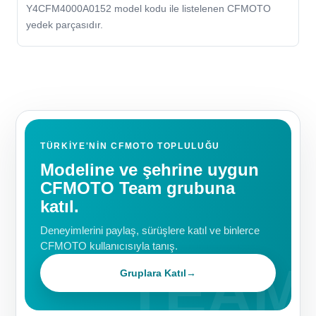
Y4CFM4000A0152 model kodu ile listelenen CFMOTO
yedek parçasıdır.
TÜRKIYE'NIN CFMOTO TOPLULUĞU
Modeline ve şehrine uygun
CFMOTO Team grubuna
katıl.
Deneyimlerini paylaş, sürüşlere katıl ve binlerce
CFMOTO kullanıcısıyla tanış.
Gruplara Katıl
→