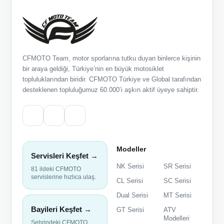
CFMOTO Team, motor sporlarına tutku duyan binlerce kişinin
bir araya geldiği, Türkiye’nin en büyük motosiklet
topluluklarından biridir. CFMOTO Türkiye ve Global tarafından
desteklenen topluluğumuz 60.000’i aşkın aktif üyeye sahiptir.
Modeller
Servisleri Keşfet →
NK Serisi
SR Serisi
81 ildeki CFMOTO
servislerine hızlıca ulaş.
CL Serisi
SC Serisi
Dual Serisi
MT Serisi
Bayileri Keşfet →
GT Serisi
ATV
Modelleri
Şehrindeki CFMOTO