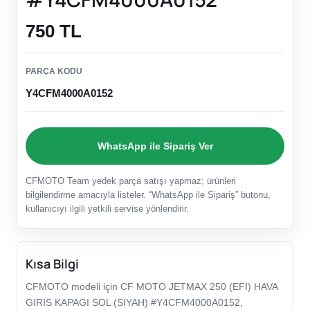
750 TL
PARÇA KODU
Y4CFM4000A0152
WhatsApp ile Sipariş Ver
CFMOTO Team yedek parça satışı yapmaz; ürünleri
bilgilendirme amacıyla listeler. “WhatsApp ile Sipariş” butonu,
kullanıcıyı ilgili yetkili servise yönlendirir.
Kısa Bilgi
CFMOTO modeli için CF MOTO JETMAX 250 (EFI) HAVA
GIRIS KAPAGI SOL (SIYAH) #Y4CFM4000A0152,