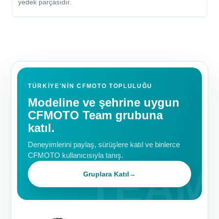
yedek parçasıdır.
TÜRKIYE'NIN CFMOTO TOPLULUĞU
Modeline ve şehrine uygun
CFMOTO Team grubuna
katıl.
Deneyimlerini paylaş, sürüşlere katıl ve binlerce
CFMOTO kullanıcısıyla tanış.
Gruplara Katıl
→