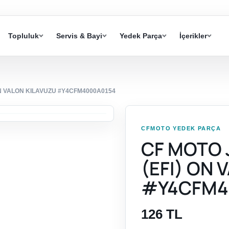
Topluluk
Servis & Bayi
Yedek Parça
İçerikler
ON VALON KILAVUZU #Y4CFM4000A0154
CFMOTO YEDEK PARÇA
CF MOTO 
(EFI) ON
#Y4CFM4
126 TL