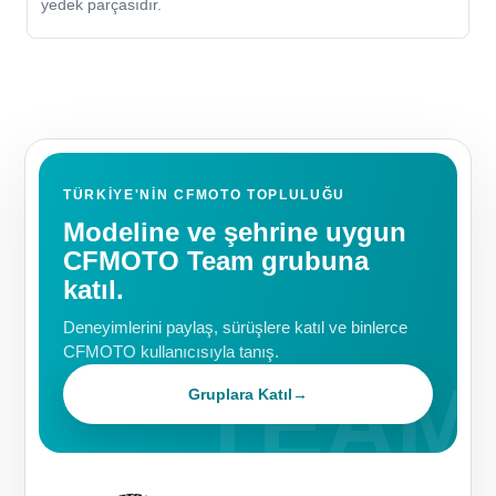
yedek parçasıdır.
TÜRKIYE'NIN CFMOTO TOPLULUĞU
Modeline ve şehrine uygun
CFMOTO Team grubuna
katıl.
Deneyimlerini paylaş, sürüşlere katıl ve binlerce
CFMOTO kullanıcısıyla tanış.
Gruplara Katıl
→