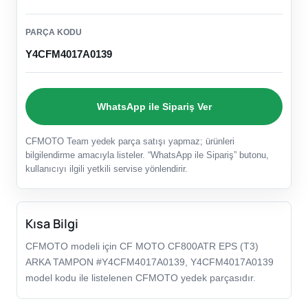
PARÇA KODU
Y4CFM4017A0139
WhatsApp ile Sipariş Ver
CFMOTO Team yedek parça satışı yapmaz; ürünleri
bilgilendirme amacıyla listeler. “WhatsApp ile Sipariş” butonu,
kullanıcıyı ilgili yetkili servise yönlendirir.
Kısa Bilgi
CFMOTO modeli için CF MOTO CF800ATR EPS (T3)
ARKA TAMPON #Y4CFM4017A0139, Y4CFM4017A0139
model kodu ile listelenen CFMOTO yedek parçasıdır.