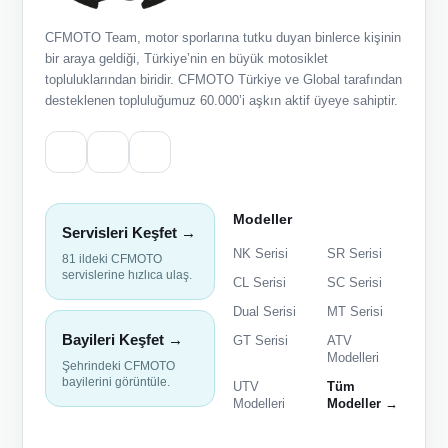
CFMOTO Team, motor sporlarına tutku duyan binlerce kişinin
bir araya geldiği, Türkiye’nin en büyük motosiklet
topluluklarından biridir. CFMOTO Türkiye ve Global tarafından
desteklenen topluluğumuz 60.000’i aşkın aktif üyeye sahiptir.
Modeller
Servisleri Keşfet →
NK Serisi
SR Serisi
81 ildeki CFMOTO
servislerine hızlıca ulaş.
CL Serisi
SC Serisi
Dual Serisi
MT Serisi
Bayileri Keşfet →
GT Serisi
ATV
Modelleri
Şehrindeki CFMOTO
bayilerini görüntüle.
UTV
Tüm
Modelleri
Modeller →