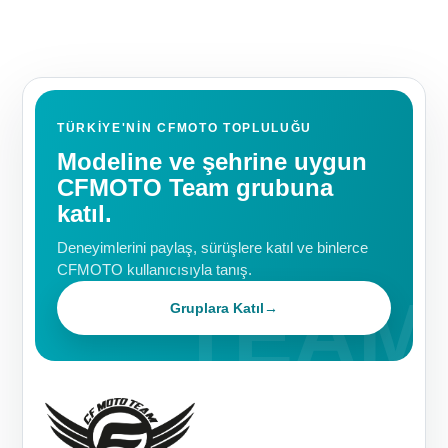
TÜRKIYE'NIN CFMOTO TOPLULUĞU
Modeline ve şehrine uygun
CFMOTO Team grubuna
katıl.
Deneyimlerini paylaş, sürüşlere katıl ve binlerce
CFMOTO kullanıcısıyla tanış.
Gruplara Katıl
→