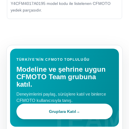
Y4CFM4017A0195 model kodu ile listelenen CFMOTO
yedek parçasıdır.
TÜRKIYE'NIN CFMOTO TOPLULUĞU
Modeline ve şehrine uygun
CFMOTO Team grubuna
katıl.
Deneyimlerini paylaş, sürüşlere katıl ve binlerce
CFMOTO kullanıcısıyla tanış.
Gruplara Katıl
→