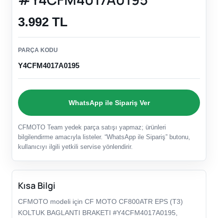
3.992 TL
PARÇA KODU
Y4CFM4017A0195
WhatsApp ile Sipariş Ver
CFMOTO Team yedek parça satışı yapmaz; ürünleri
bilgilendirme amacıyla listeler. “WhatsApp ile Sipariş” butonu,
kullanıcıyı ilgili yetkili servise yönlendirir.
Kısa Bilgi
CFMOTO modeli için CF MOTO CF800ATR EPS (T3)
KOLTUK BAGLANTI BRAKETI #Y4CFM4017A0195,