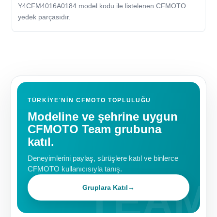
Y4CFM4016A0184 model kodu ile listelenen CFMOTO
yedek parçasıdır.
TÜRKIYE'NIN CFMOTO TOPLULUĞU
Modeline ve şehrine uygun
CFMOTO Team grubuna
katıl.
Deneyimlerini paylaş, sürüşlere katıl ve binlerce
CFMOTO kullanıcısıyla tanış.
Gruplara Katıl
→