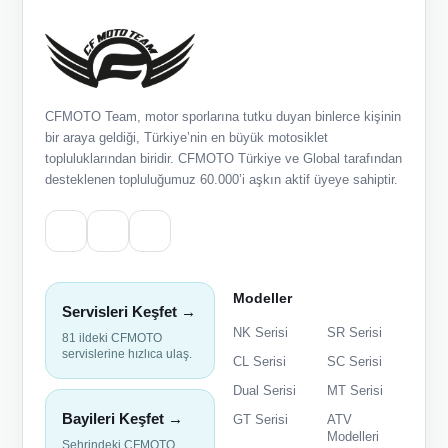
CFMOTO Team, motor sporlarına tutku duyan binlerce kişinin
bir araya geldiği, Türkiye’nin en büyük motosiklet
topluluklarından biridir. CFMOTO Türkiye ve Global tarafından
desteklenen topluluğumuz 60.000’i aşkın aktif üyeye sahiptir.
Modeller
Servisleri Keşfet →
NK Serisi
SR Serisi
81 ildeki CFMOTO
servislerine hızlıca ulaş.
CL Serisi
SC Serisi
Dual Serisi
MT Serisi
Bayileri Keşfet →
GT Serisi
ATV
Modelleri
Şehrindeki CFMOTO