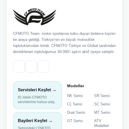
CFMOTO Team, motor sporlarına tutku duyan binlerce kişinin
bir araya geldiği, Türkiye’nin en büyük motosiklet
topluluklarından biridir. CFMOTO Türkiye ve Global tarafından
desteklenen topluluğumuz 60.000’i aşkın aktif üyeye sahiptir.
Modeller
Servisleri Keşfet →
NK Serisi
SR Serisi
81 ildeki CFMOTO
servislerine hızlıca ulaş.
CL Serisi
SC Serisi
Dual Serisi
MT Serisi
Bayileri Keşfet →
GT Serisi
ATV
Modelleri
Şehrindeki CFMOTO