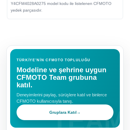
Y4CFM4028A0275 model kodu ile listelenen CFMOTO
yedek parçasıdır.
TÜRKIYE'NIN CFMOTO TOPLULUĞU
Modeline ve şehrine uygun
CFMOTO Team grubuna
katıl.
Deneyimlerini paylaş, sürüşlere katıl ve binlerce
CFMOTO kullanıcısıyla tanış.
Gruplara Katıl
→