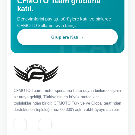
CFMOTO Team grubuna
katıl.
Deneyimlerini paylaş, sürüşlere katıl ve binlerce
CFMOTO kullanıcısıyla tanış.
Gruplara Katıl
→
CFMOTO Team, motor sporlarına tutku duyan binlerce kişinin
bir araya geldiği, Türkiye’nin en büyük motosiklet
topluluklarından biridir. CFMOTO Türkiye ve Global tarafından
desteklenen topluluğumuz 60.000’i aşkın aktif üyeye sahiptir.