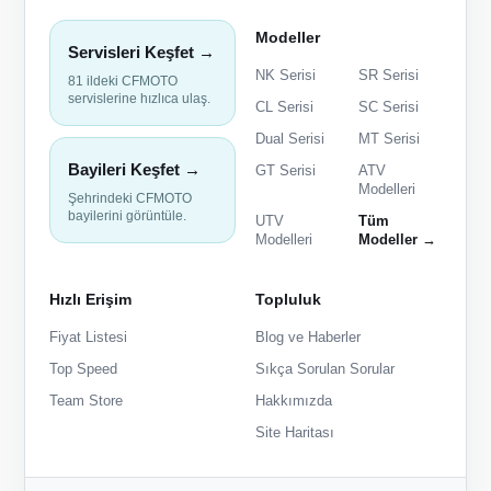
Modeller
Servisleri Keşfet →
NK Serisi
SR Serisi
81 ildeki CFMOTO
servislerine hızlıca ulaş.
CL Serisi
SC Serisi
Dual Serisi
MT Serisi
Bayileri Keşfet →
GT Serisi
ATV
Modelleri
Şehrindeki CFMOTO
bayilerini görüntüle.
UTV
Tüm
Modelleri
Modeller →
Hızlı Erişim
Topluluk
Fiyat Listesi
Blog ve Haberler
Top Speed
Sıkça Sorulan Sorular
Team Store
Hakkımızda
Site Haritası