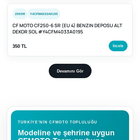
250SR
Y4CFM4033A0195
CF MOTO CF250-6 SR (EU 4) BENZIN DEPOSU ALT
DEKOR SOL #Y4CFM4033A0195
350 TL
İncele
Devamını Gör
TÜRKIYE'NIN CFMOTO TOPLULUĞU
Modeline ve şehrine uygun