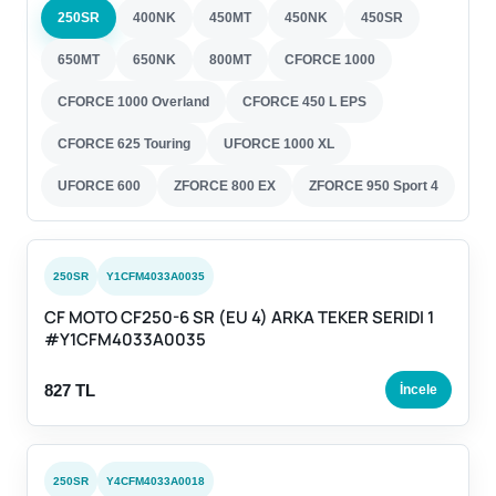
250SR
400NK
450MT
450NK
450SR
650MT
650NK
800MT
CFORCE 1000
CFORCE 1000 Overland
CFORCE 450 L EPS
CFORCE 625 Touring
UFORCE 1000 XL
UFORCE 600
ZFORCE 800 EX
ZFORCE 950 Sport 4
250SR
Y1CFM4033A0035
CF MOTO CF250-6 SR (EU 4) ARKA TEKER SERIDI 1
#Y1CFM4033A0035
827 TL
İncele
250SR
Y4CFM4033A0018