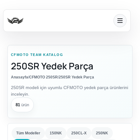
CFMOTO TEAM KATALOG
250SR Yedek Parça
Anasayfa
/
CFMOTO 250SR
/
250SR Yedek Parça
250SR modeli için uyumlu CFMOTO yedek parça ürünlerini
inceleyin.
81
ürün
Tüm Modeller
150NK
250CL-X
250NK