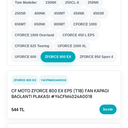
Tüm Modeller
150NK
250CL-X
250NK
250SR
400NK
450MT
450NK
450SR
650MT
650NK
800MT
CFORCE 1000
CFORCE 1000 Overland
CFORCE 450 L EPS
CFORCE 625 Touring
UFORCE 1000 XL
UFORCE 600
ZFORCE 800 EX
ZFORCE 950 Sport 4
ZFORCE 800 EX
Y4CFM4024A0018
CF MOTO ZFORCE 800 EX EPS (T1B) FAN KAPAGI
BAGLANTI PLAKASI #Y4CFM4024A0018
544 TL
İncele