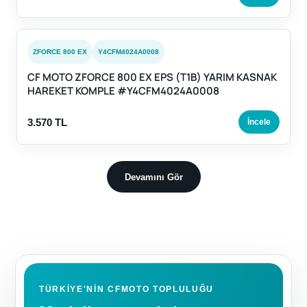
ZFORCE 800 EX
Y4CFM4024A0008
CF MOTO ZFORCE 800 EX EPS (T1B) YARIM KASNAK
HAREKET KOMPLE #Y4CFM4024A0008
3.570 TL
İncele
Devamını Gör
TÜRKIYE'NIN CFMOTO TOPLULUĞU