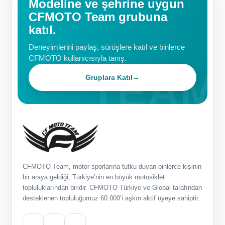
Modeline ve şehrine uygun
CFMOTO Team grubuna
katıl.
Deneyimlerini paylaş, sürüşlere katıl ve binlerce
CFMOTO kullanıcısıyla tanış.
Gruplara Katıl
→
CFMOTO Team, motor sporlarına tutku duyan binlerce kişinin
bir araya geldiği, Türkiye’nin en büyük motosiklet
topluluklarından biridir. CFMOTO Türkiye ve Global tarafından
desteklenen topluluğumuz 60.000’i aşkın aktif üyeye sahiptir.