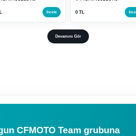
L
0 TL
İncele
İnce
Devamını Gör
uygun CFMOTO Team grubuna