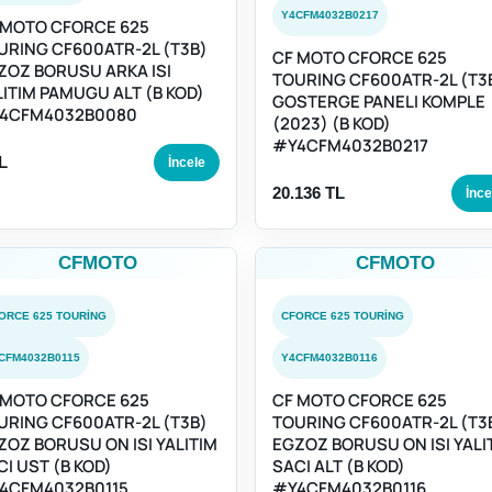
Y4CFM4032B0217
 MOTO CFORCE 625
URING CF600ATR-2L (T3B)
CF MOTO CFORCE 625
ZOZ BORUSU ARKA ISI
TOURING CF600ATR-2L (T3
LITIM PAMUGU ALT (B KOD)
GOSTERGE PANELI KOMPLE
4CFM4032B0080
(2023) (B KOD)
#Y4CFM4032B0217
L
İncele
20.136 TL
İnce
CFMOTO
CFMOTO
ORCE 625 TOURING
CFORCE 625 TOURING
CFM4032B0115
Y4CFM4032B0116
 MOTO CFORCE 625
CF MOTO CFORCE 625
URING CF600ATR-2L (T3B)
TOURING CF600ATR-2L (T3
ZOZ BORUSU ON ISI YALITIM
EGZOZ BORUSU ON ISI YALI
CI UST (B KOD)
SACI ALT (B KOD)
4CFM4032B0115
#Y4CFM4032B0116