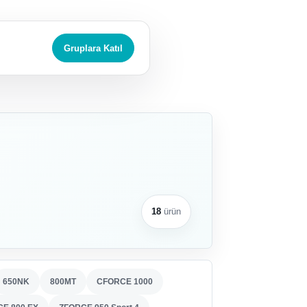
Gruplara Katıl
18
ürün
650NK
800MT
CFORCE 1000