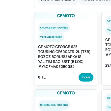
CFORCE 1000 Overland
CFORCE 450 L EPS
CFMOTO
CF
CFORCE 625 TOURING
Y4
Y4CFM4032B0082
CF
TO
CF MOTO CFORCE 625
EG
TOURING CF600ATR-2L (T3B)
#Y
EGZOZ BORUSU ARKA ISI
YALITIM SACI UST (B KOD)
29.
#Y4CFM4032B0082
0 TL
İncele
CFMOTO
CF
CFORCE 625 TOURING
Y4