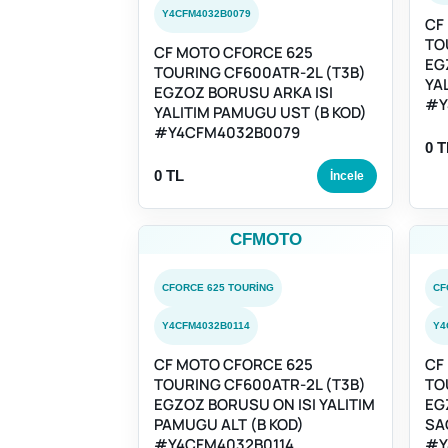
Y4CFM4032B0079
CF
TO
CF MOTO CFORCE 625
EG
TOURING CF600ATR-2L (T3B)
YA
EGZOZ BORUSU ARKA ISI
#Y
YALITIM PAMUGU UST (B KOD)
#Y4CFM4032B0079
0 T
0 TL
İncele
CFMOTO
CFORCE 625 TOURING
CF
Y4CFM4032B0114
Y4
CF MOTO CFORCE 625
CF
TOURING CF600ATR-2L (T3B)
TO
EGZOZ BORUSU ON ISI YALITIM
EG
PAMUGU ALT (B KOD)
SA
#Y4CFM4032B0114
#Y