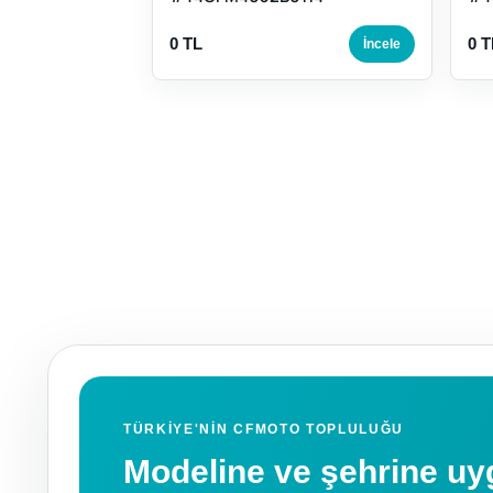
0 TL
0 T
İncele
TÜRKIYE'NIN CFMOTO TOPLULUĞU
Modeline ve şehrine 