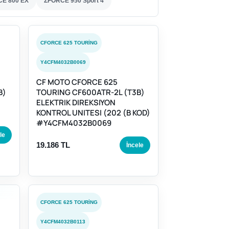
E 800 EX
ZFORCE 950 Sport 4
CFORCE 625 TOURING
Y4CFM4032B0069
CF MOTO CFORCE 625
B)
TOURING CF600ATR-2L (T3B)
ELEKTRIK DIREKSIYON
KONTROL UNITESI (202 (B KOD)
#Y4CFM4032B0069
le
19.186 TL
İncele
CFORCE 625 TOURING
Y4CFM4032B0113