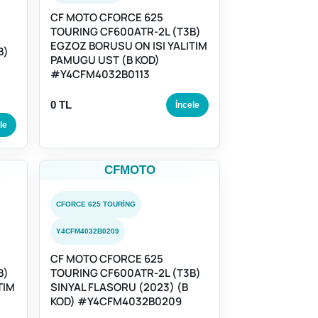
CF MOTO CFORCE 625
TOURING CF600ATR-2L (T3B)
EGZOZ BORUSU ON ISI YALITIM
B)
PAMUGU UST (B KOD)
#Y4CFM4032B0113
0 TL
İncele
le
CFMOTO
CFORCE 625 TOURING
Y4CFM4032B0209
CF MOTO CFORCE 625
B)
TOURING CF600ATR-2L (T3B)
TIM
SINYAL FLASORU (2023) (B
KOD) #Y4CFM4032B0209