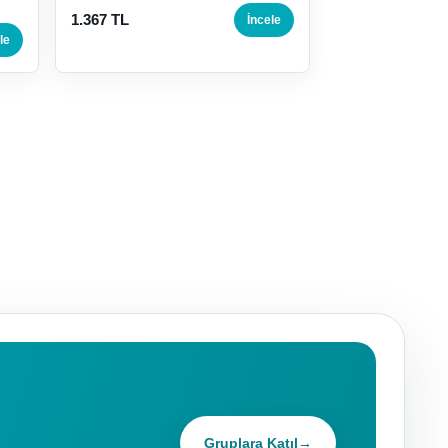
1.367 TL
İncele
le
Gruplara Katıl
→