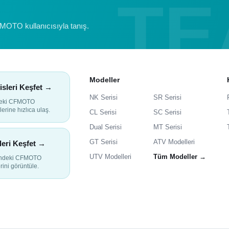
FMOTO kullanıcısıyla tanış.
Modeller
isleri Keşfet →
NK Serisi
SR Serisi
deki CFMOTO
lerine hızlıca ulaş.
CL Serisi
SC Serisi
Dual Serisi
MT Serisi
GT Serisi
ATV Modelleri
leri Keşfet →
UTV Modelleri
Tüm Modeller →
indeki CFMOTO
rini görüntüle.