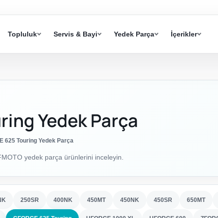
Topluluk
Servis & Bayi
Yedek Parça
İçerikler
ring Yedek Parça
 625 Touring Yedek Parça
MOTO yedek parça ürünlerini inceleyin.
NK
250SR
400NK
450MT
450NK
450SR
650MT