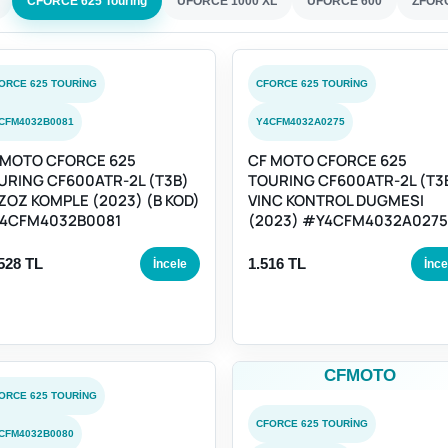
CFORCE 625 Touring
UFORCE 1000 XL
UFORCE 600
ZFORC
ORCE 625 TOURING
CFORCE 625 TOURING
CFM4032B0081
Y4CFM4032A0275
 MOTO CFORCE 625
CF MOTO CFORCE 625
URING CF600ATR-2L (T3B)
TOURING CF600ATR-2L (T3
ZOZ KOMPLE (2023) (B KOD)
VINC KONTROL DUGMESI
4CFM4032B0081
(2023) #Y4CFM4032A0275
528 TL
1.516 TL
İncele
İnce
CFMOTO
ORCE 625 TOURING
CFORCE 625 TOURING
CFM4032B0080