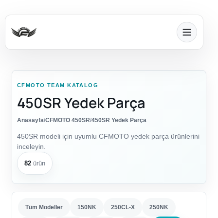
CFMOTO TEAM KATALOG
450SR Yedek Parça
Anasayfa
/
CFMOTO 450SR
/
450SR Yedek Parça
450SR modeli için uyumlu CFMOTO yedek parça ürünlerini
inceleyin.
82
ürün
Tüm Modeller
150NK
250CL-X
250NK