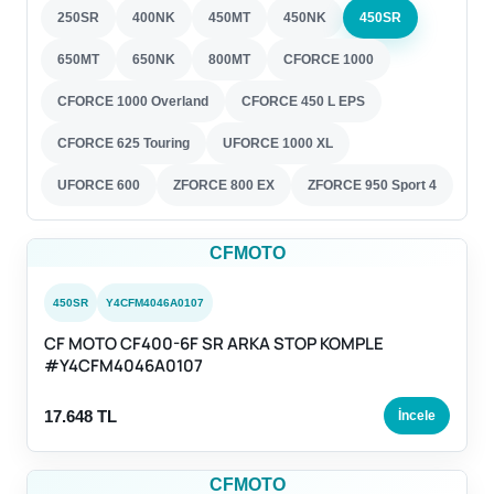
250SR
400NK
450MT
450NK
450SR
650MT
650NK
800MT
CFORCE 1000
CFORCE 1000 Overland
CFORCE 450 L EPS
CFORCE 625 Touring
UFORCE 1000 XL
UFORCE 600
ZFORCE 800 EX
ZFORCE 950 Sport 4
CFMOTO
450SR
Y4CFM4046A0107
CF MOTO CF400-6F SR ARKA STOP KOMPLE
#Y4CFM4046A0107
17.648 TL
İncele
CFMOTO