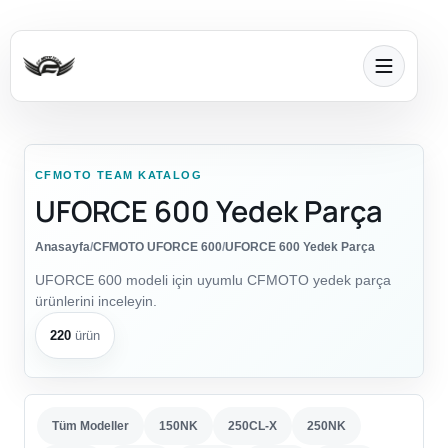
CFMOTO TEAM KATALOG
UFORCE 600 Yedek Parça
Anasayfa
/
CFMOTO UFORCE 600
/
UFORCE 600 Yedek Parça
UFORCE 600 modeli için uyumlu CFMOTO yedek parça
ürünlerini inceleyin.
220
ürün
Tüm Modeller
150NK
250CL-X
250NK