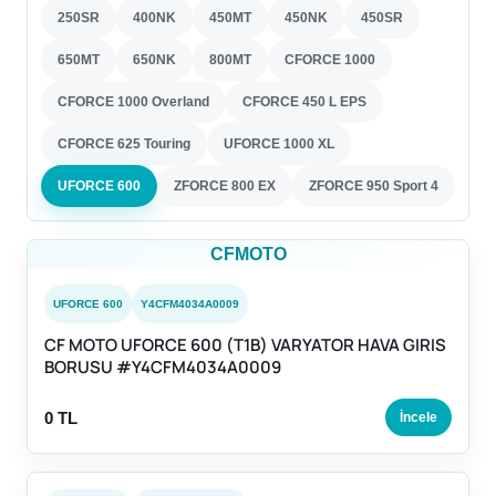
250SR
400NK
450MT
450NK
450SR
650MT
650NK
800MT
CFORCE 1000
CFORCE 1000 Overland
CFORCE 450 L EPS
CFORCE 625 Touring
UFORCE 1000 XL
UFORCE 600
ZFORCE 800 EX
ZFORCE 950 Sport 4
CFMOTO
UFORCE 600
Y4CFM4034A0009
CF MOTO UFORCE 600 (T1B) VARYATOR HAVA GIRIS
BORUSU #Y4CFM4034A0009
0 TL
İncele