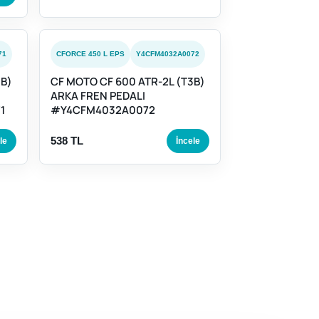
71
CFORCE 450 L EPS
Y4CFM4032A0072
3B)
CF MOTO CF 600 ATR-2L (T3B)
ARKA FREN PEDALI
1
#Y4CFM4032A0072
538 TL
le
İncele