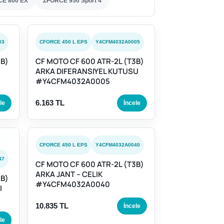
E 800 EX
ZFORCE 950 Sport 4
03
CFORCE 450 L EPS
Y4CFM4032A0005
3B)
CF MOTO CF 600 ATR-2L (T3B)
ARKA DIFERANSIYEL KUTUSU
#Y4CFM4032A0005
6.163 TL
le
İncele
CFORCE 450 L EPS
Y4CFM4032A0040
47
CF MOTO CF 600 ATR-2L (T3B)
ARKA JANT – CELIK
3B)
#Y4CFM4032A0040
I
10.835 TL
İncele
le