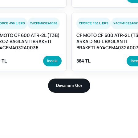
ORCE 450 L EPS
Y4CFM4032A0038
CFORCE 450 L EPS
Y4CFM4032A00
 MOTO CF 600 ATR-2L (T3B)
CF MOTO CF 600 ATR-2L (T
ZOZ BAGLANTI BRAKETI
ARKA DINGIL BAGLANTI
4CFM4032A0038
BRAKETI #Y4CFM4032A007
 TL
364 TL
İncele
İnce
Devamını Gör