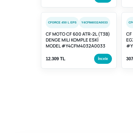
CFORCE 450 L EPS
Y4CFM4032A0033
CF
CF MOTO CF 600 ATR-2L (T3B)
CF
DENGE MILI KOMPLE ESKİ
EG
MODEL #Y4CFM4032A0033
#Y
12.309 TL
307
İncele