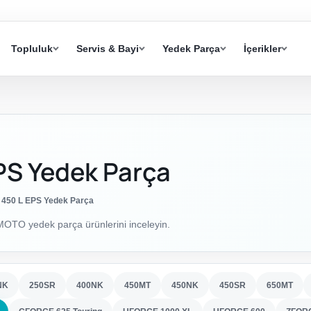
Topluluk
Servis & Bayi
Yedek Parça
İçerikler
PS Yedek Parça
450 L EPS Yedek Parça
TO yedek parça ürünlerini inceleyin.
NK
250SR
400NK
450MT
450NK
450SR
650MT