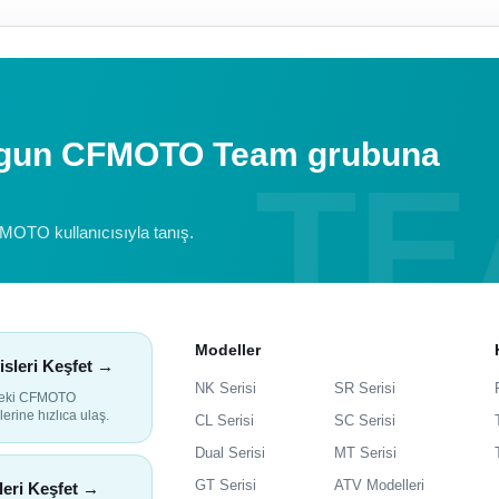
uygun CFMOTO Team grubuna
FMOTO kullanıcısıyla tanış.
Modeller
isleri Keşfet →
NK Serisi
SR Serisi
deki CFMOTO
lerine hızlıca ulaş.
CL Serisi
SC Serisi
Dual Serisi
MT Serisi
GT Serisi
ATV Modelleri
leri Keşfet →