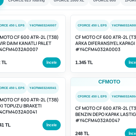
CFORCE 625 Touring
UFORCE 1000 XL
UFORCE 600
ZFORC
ORCE 450 L EPS
Y4CFM4032A0007
CFORCE 450 L EPS
Y4CFM4032A00
 MOTO CF 600 ATR-2L (T3B)
CF MOTO CF 600 ATR-2L (T
VIR DAIM KANATLI PALET
ARKA DIFERANSIYEL KAPAGI
4CFM4032A0007
#Y4CFM4032A0003
 TL
1.345 TL
İncele
İnce
CFMOTO
ORCE 450 L EPS
Y4CFM4032A0041
CFORCE 450 L EPS
Y4CFM4032A00
 MOTO CF 600 ATR-2L (T3B)
KI TOPUZU BRAKETI
CF MOTO CF 600 ATR-2L (T
4CFM4032A0041
BENZIN DEPO KAPAK LASTIG
#Y4CFM4032A0047
41 TL
İncele
248 TL
İnce