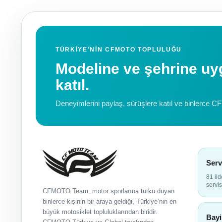
TÜRKIYE'NIN CFMOTO TOPLULUĞU
Modeline ve şehrine 
katıl.
Deneyimlerini paylaş, sürüşlere katıl ve binlerce C
Serv
81 il
servis
CFMOTO Team, motor sporlarına tutku duyan
binlerce kişinin bir araya geldiği, Türkiye’nin en
büyük motosiklet topluluklarından biridir.
Bayi