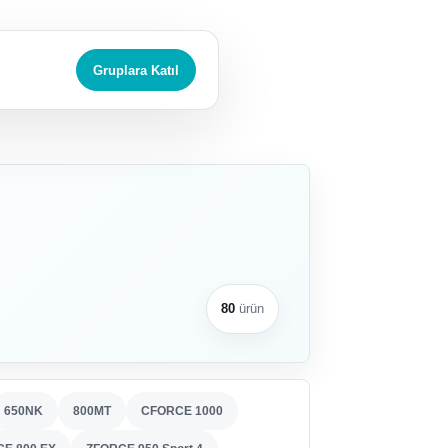
Gruplara Katıl
80
ürün
650NK
800MT
CFORCE 1000