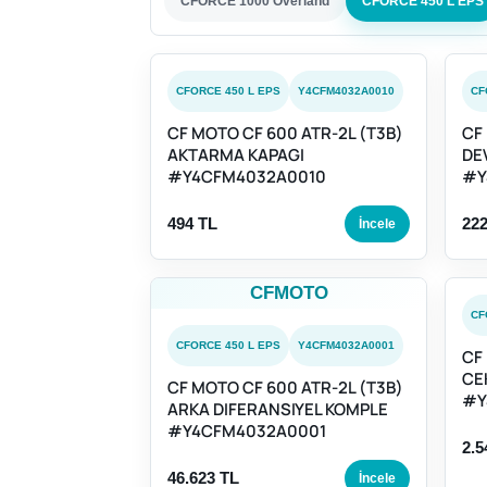
CFORCE 1000 Overland
CFORCE 450 L EPS
CFORCE 450 L EPS
Y4CFM4032A0010
CF
CF MOTO CF 600 ATR-2L (T3B)
CF
AKTARMA KAPAGI
DE
#Y4CFM4032A0010
#Y
494 TL
222
İncele
CFMOTO
CF
CFORCE 450 L EPS
Y4CFM4032A0001
CF
CE
CF MOTO CF 600 ATR-2L (T3B)
#Y
ARKA DIFERANSIYEL KOMPLE
#Y4CFM4032A0001
2.5
46.623 TL
İncele