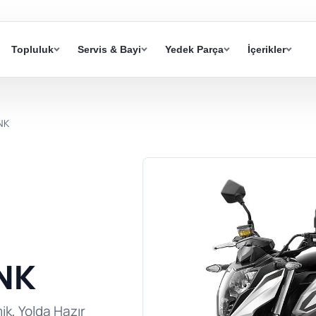
Topluluk
Servis & Bayi
Yedek Parça
İçerikler
NK
NK
k, Yolda Hazır