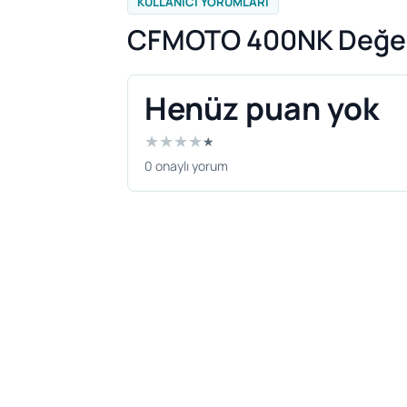
KULLANICI YORUMLARI
CFMOTO 400NK Değer
Henüz puan yok
★
★
★
★
★
0 onaylı yorum