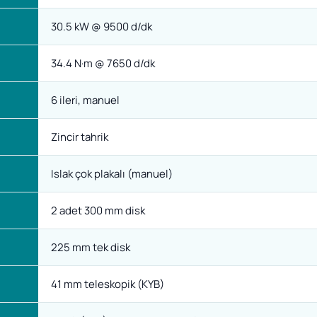
30.5 kW @ 9500 d/dk
34.4 N·m @ 7650 d/dk
6 ileri, manuel
Zincir tahrik
Islak çok plakalı (manuel)
2 adet 300 mm disk
225 mm tek disk
41 mm teleskopik (KYB)