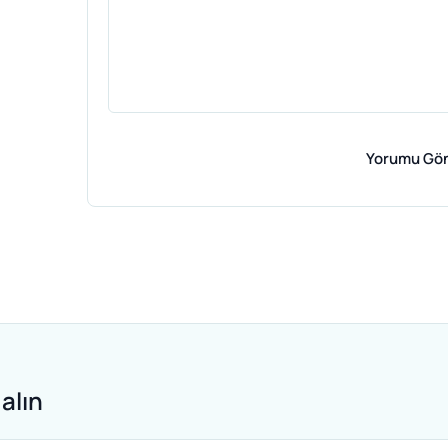
Yorumu Gö
alın