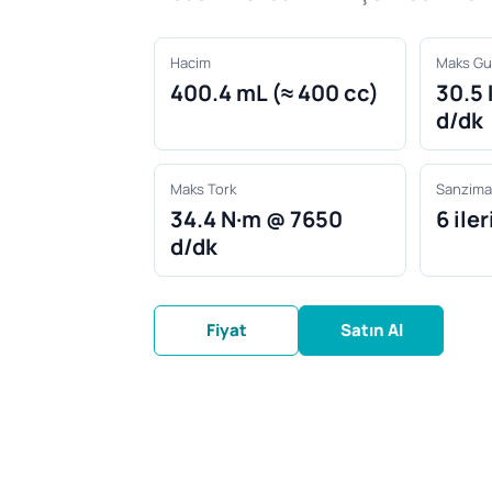
Hacim
Maks Gu
400.4 mL (≈ 400 cc)
30.5
d/dk
Maks Tork
Sanzim
34.4 N·m @ 7650
6 ile
d/dk
Fiyat
Satın Al