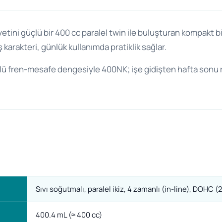
ini güçlü bir 400 cc paralel twin ile buluşturan kompakt bir
arakteri, günlük kullanımda pratiklik sağlar.
çlü fren-mesafe dengesiyle 400NK; işe gidişten hafta sonu 
Sıvı soğutmalı, paralel ikiz, 4 zamanlı (in-line), DOHC (2 
400.4 mL (≈ 400 cc)