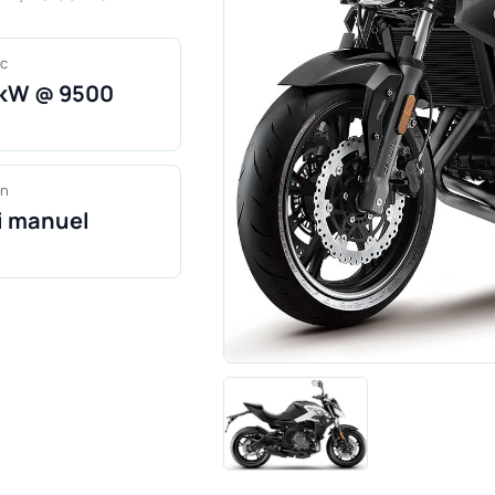
c
 kW @ 9500
an
ri manuel