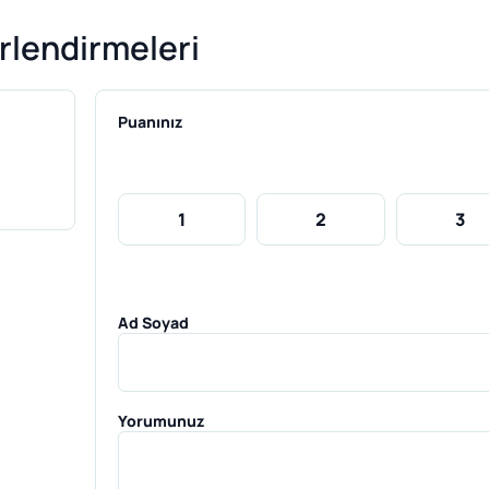
lendirmeleri
Puanınız
1
2
3
Ad Soyad
Yorumunuz