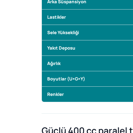
Arka Süspansiyon
Lastikler
Sele Yüksekliği
Yakıt Deposu
Ağırlık
Boyutlar (U×G×Y)
Renkler
Güçlü 400 cc paralel t