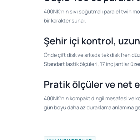
400NK’nin sıvı soğutmalı paralel twin m
bir karakter sunar.
Şehir içi kontrol, uzu
Önde çift disk ve arkada tek disk fren düz
Standart lastik ölçüleri, 17 inç jantlar üz
Pratik ölçüler ve net
400NK’nin kompakt dingil mesafesi ve konu
gün boyu daha az duraklama anlamına gel