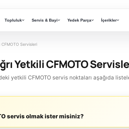
Topluluk
Servis & Bayi
Yedek Parça
İçerikler
ı CFMOTO Servisleri
ğrı Yetkili CFMOTO Servisle
ndeki yetkili CFMOTO servis noktaları aşağıda listel
 servis olmak ister misiniz?