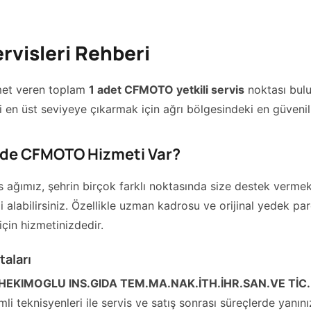
rvisleri Rehberi
izmet veren toplam
1 adet CFMOTO yetkili servis
noktası bul
i en üst seviyeye çıkarmak için ağrı bölgesindeki en güvenilir 
erde CFMOTO Hizmeti Var?
is ağımız, şehrin birçok farklı noktasında size destek vermekt
abilirsiniz. Özellikle uzman kadrosu ve orijinal yedek parç
çin hizmetinizdedir.
aları
HEKIMOGLU INS.GIDA TEM.MA.NAK.İTH.İHR.SAN.VE TİC.
 teknisyenleri ile servis ve satış sonrası süreçlerde yanını