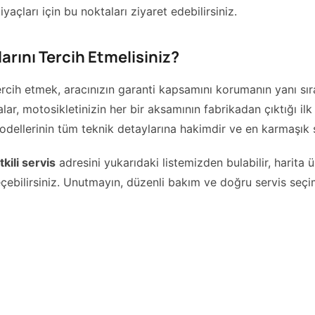
yaçları için bu noktaları ziyaret edebilirsiniz.
rını Tercih Etmelisiniz?
rcih etmek, aracınızın garanti kapsamını korumanın yanı sıra s
rçalar, motosikletinizin her bir aksamının fabrikadan çıktığı i
ellerinin tüm teknik detaylarına hakimdir ve en karmaşık s
ili servis
adresini yukarıdaki listemizden bulabilir, harita
eçebilirsiniz. Unutmayın, düzenli bakım ve doğru servis s