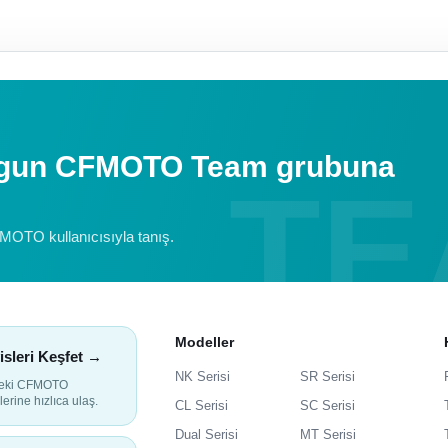
uygun CFMOTO Team grubuna
FMOTO kullanıcısıyla tanış.
Modeller
isleri Keşfet →
NK Serisi
SR Serisi
deki CFMOTO
lerine hızlıca ulaş.
CL Serisi
SC Serisi
Dual Serisi
MT Serisi