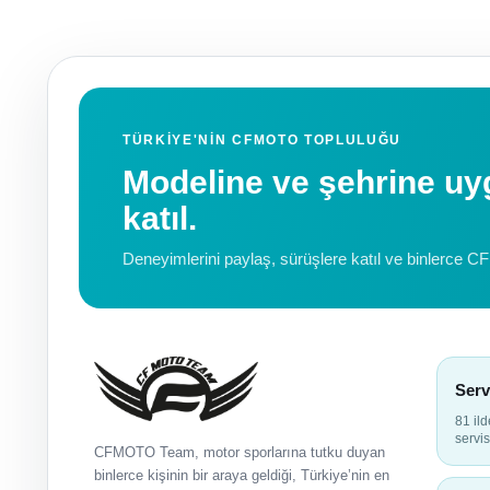
TÜRKIYE'NIN CFMOTO TOPLULUĞU
Modeline ve şehrine 
katıl.
Deneyimlerini paylaş, sürüşlere katıl ve binlerce C
Serv
81 il
servis
CFMOTO Team, motor sporlarına tutku duyan
binlerce kişinin bir araya geldiği, Türkiye’nin en