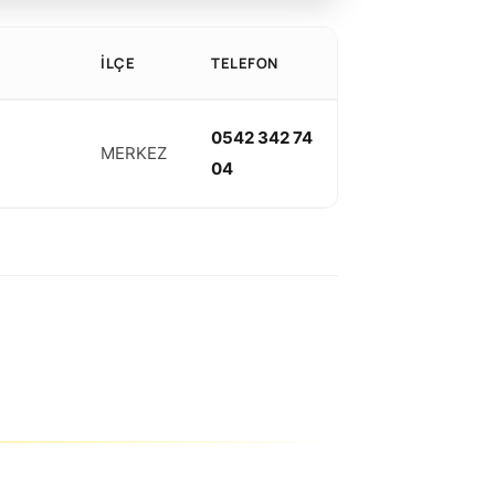
İLÇE
TELEFON
0542 342 74
MERKEZ
04