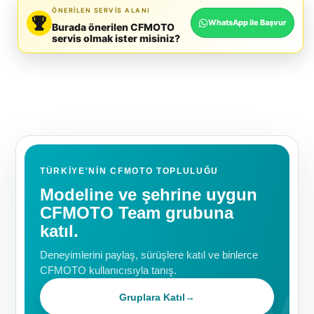
ÖNERILEN SERVIS ALANI
WhatsApp ile Başvur
Burada önerilen CFMOTO
servis olmak ister misiniz?
TÜRKIYE'NIN CFMOTO TOPLULUĞU
Modeline ve şehrine uygun
CFMOTO Team grubuna
katıl.
Deneyimlerini paylaş, sürüşlere katıl ve binlerce
CFMOTO kullanıcısıyla tanış.
Gruplara Katıl
→