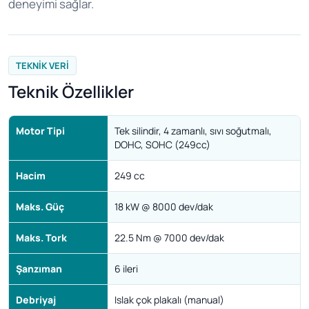
deneyimi sağlar.
TEKNIK VERI
Teknik Özellikler
Motor Tipi
Tek silindir, 4 zamanlı, sıvı soğutmalı,
DOHC, SOHC (249cc)
Hacim
249 cc
Maks. Güç
18 kW @ 8000 dev/dak
Maks. Tork
22.5 Nm @ 7000 dev/dak
Şanzıman
6 ileri
Debriyaj
Islak çok plakalı (manual)