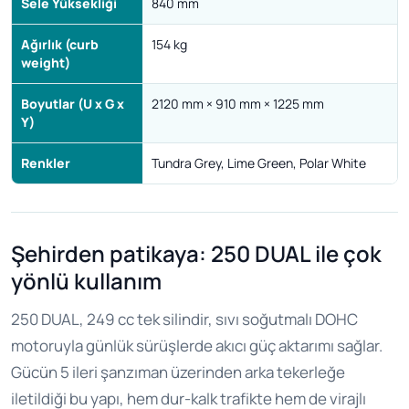
Sele Yüksekliği
840 mm
Ağırlık (curb
154 kg
weight)
Boyutlar (U x G x
2120 mm × 910 mm × 1225 mm
Y)
Renkler
Tundra Grey, Lime Green, Polar White
Şehirden patikaya: 250 DUAL ile çok
yönlü kullanım
250 DUAL, 249 cc tek silindir, sıvı soğutmalı DOHC
motoruyla günlük sürüşlerde akıcı güç aktarımı sağlar.
Gücün 5 ileri şanzıman üzerinden arka tekerleğe
iletildiği bu yapı, hem dur-kalk trafikte hem de virajlı