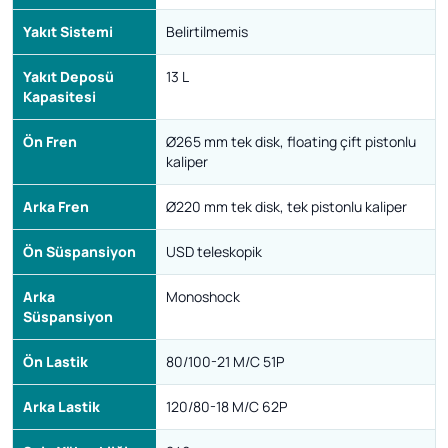
Yakıt Sistemi
Belirtilmemis
Yakıt Deposü
13 L
Kapasitesi
Ön Fren
Ø265 mm tek disk, floating çift pistonlu
kaliper
Arka Fren
Ø220 mm tek disk, tek pistonlu kaliper
Ön Süspansiyon
USD teleskopik
Arka
Monoshock
Süspansiyon
Ön Lastik
80/100-21 M/C 51P
Arka Lastik
120/80-18 M/C 62P