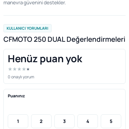
manevra güvenini destekler.
KULLANICI YORUMLARI
CFMOTO 250 DUAL Değerlendirmeleri
Henüz puan yok
★
★
★
★
★
0 onaylı yorum
Puanınız
1
2
3
4
5