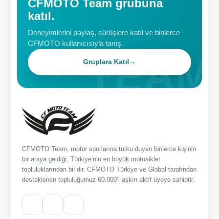
CFMOTO Team grubuna
katıl.
Deneyimlerini paylaş, sürüşlere katıl ve binlerce
CFMOTO kullanıcısıyla tanış.
Gruplara Katıl
→
CFMOTO Team, motor sporlarına tutku duyan binlerce kişinin
bir araya geldiği, Türkiye’nin en büyük motosiklet
topluluklarından biridir. CFMOTO Türkiye ve Global tarafından
desteklenen topluluğumuz 60.000’i aşkın aktif üyeye sahiptir.