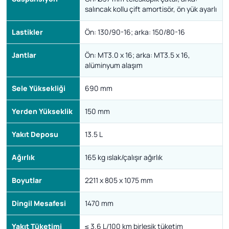
salıncak kollu çift amortisör, ön yük ayarlı
Lastikler
Ön: 130/90-16; arka: 150/80-16
Jantlar
Ön: MT3.0 x 16; arka: MT3.5 x 16,
alüminyum alaşım
Sele Yüksekliği
690 mm
Yerden Yükseklik
150 mm
Yakıt Deposu
13.5 L
Ağırlık
165 kg ıslak/çalışır ağırlık
Boyutlar
2211 x 805 x 1075 mm
Dingil Mesafesi
1470 mm
Yakıt Tüketimi
≤ 3.6 L/100 km birleşik tüketim