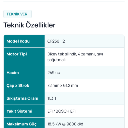
TEKNIK VERI
Teknik Özellikler
Model Kodu
CF250-12
Motor Tipi
Dikey tek silindir, 4 zamanlı, sıvı
soğutmalı
Hacim
249 cc
Çap x Strok
72 mm x 61.2 mm
Sıkıştırma Oranı
11.3:1
Yakıt Sistemi
EFI / BOSCH EFI
Maksimum Güç
18.5 kW @ 9800 d/d