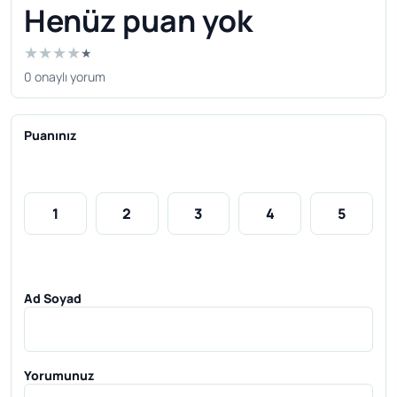
Henüz puan yok
★
★
★
★
★
0 onaylı yorum
Puanınız
1
2
3
4
5
Ad Soyad
Yorumunuz