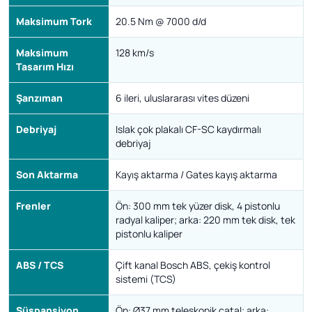
Maksimum Tork
20.5 Nm @ 7000 d/d
Maksimum
128 km/s
Tasarım Hızı
Şanzıman
6 ileri, uluslararası vites düzeni
Debriyaj
Islak çok plakalı CF-SC kaydırmalı
debriyaj
Son Aktarma
Kayış aktarma / Gates kayış aktarma
Frenler
Ön: 300 mm tek yüzer disk, 4 pistonlu
radyal kaliper; arka: 220 mm tek disk, tek
pistonlu kaliper
ABS / TCS
Çift kanal Bosch ABS, çekiş kontrol
sistemi (TCS)
Süspansiyon
Ön: Ø37 mm teleskopik çatal; arka: