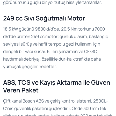
görünümünü güçlü bir yol tutuş hissiyle tamamlar.
249 cc Sıvı Soğutmalı Motor
18.5 kW gücünü 9800 d/d'de, 20.5 Nm torkunu 7000
d/d'de üreten 249 cc motor; günlük ulaşım, başlangıç
seviyesi sürüş ve hafif tempolu gezi kullanımı için
dengeli bir yapı sunar. 6 ileri şanzıman ve CF-SC
kaydırmalı debriyaj, özellikle dur-kalk trafikte daha
yumuşak geçişler hedefler.
ABS, TCS ve Kayış Aktarma ile Güven
Veren Paket
Çift kanal Bosch ABS ve çekiş kontrol sistemi, 250CL-
C'nin güvenlik paketini güçlendirir. Önde 300 mm tek
disk ve 4 pistonlu radyal kaliper, arkada 220 mm tek disk