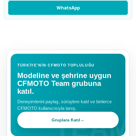
WhatsApp
TÜRKIYE'NIN CFMOTO TOPLULUĞU
Modeline ve şehrine uygun
CFMOTO Team grubuna
katıl.
Deneyimlerini paylaş, sürüşlere katıl ve binlerce
CFMOTO kullanıcısıyla tanış.
Gruplara Katıl
→