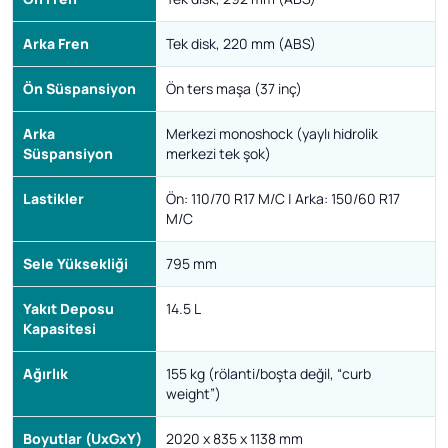
Arka Fren
Tek disk, 220 mm (ABS)
Ön Süspansiyon
Ön ters maşa (37 inç)
Arka
Merkezi monoshock (yaylı hidrolik
Süspansiyon
merkezi tek şok)
Lastikler
Ön: 110/70 R17 M/C | Arka: 150/60 R17
M/C
Sele Yüksekliği
795 mm
Yakıt Deposu
14.5 L
Kapasitesi
Ağırlık
155 kg (rölanti/boşta değil, “curb
weight”)
Boyutlar (UxGxY)
2020 x 835 x 1138 mm