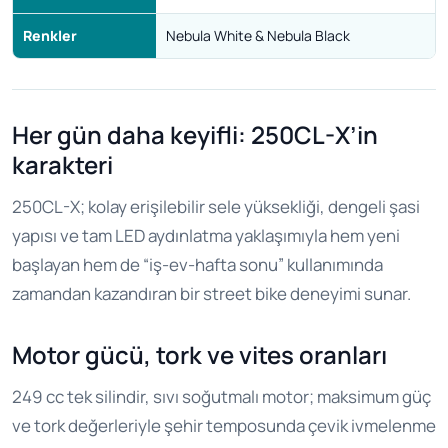
Renkler
Nebula White & Nebula Black
Her gün daha keyifli: 250CL-X’in
karakteri
250CL-X; kolay erişilebilir sele yüksekliği, dengeli şasi
yapısı ve tam LED aydınlatma yaklaşımıyla hem yeni
başlayan hem de “iş-ev-hafta sonu” kullanımında
zamandan kazandıran bir street bike deneyimi sunar.
Motor gücü, tork ve vites oranları
249 cc tek silindir, sıvı soğutmalı motor; maksimum güç
ve tork değerleriyle şehir temposunda çevik ivmelenme