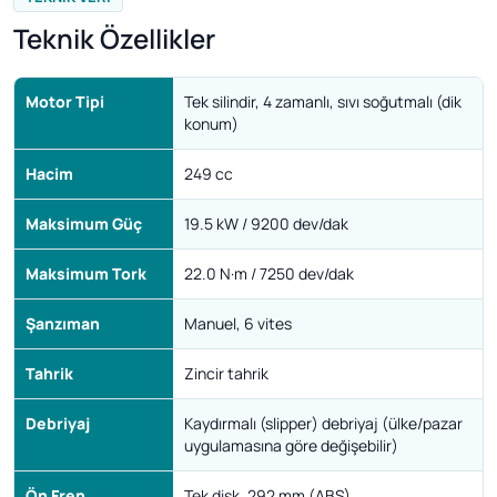
Teknik Özellikler
Motor Tipi
Tek silindir, 4 zamanlı, sıvı soğutmalı (dik
konum)
Hacim
249 cc
Maksimum Güç
19.5 kW / 9200 dev/dak
Maksimum Tork
22.0 N·m / 7250 dev/dak
Şanzıman
Manuel, 6 vites
Tahrik
Zincir tahrik
Debriyaj
Kaydırmalı (slipper) debriyaj (ülke/pazar
uygulamasına göre değişebilir)
Ön Fren
Tek disk, 292 mm (ABS)