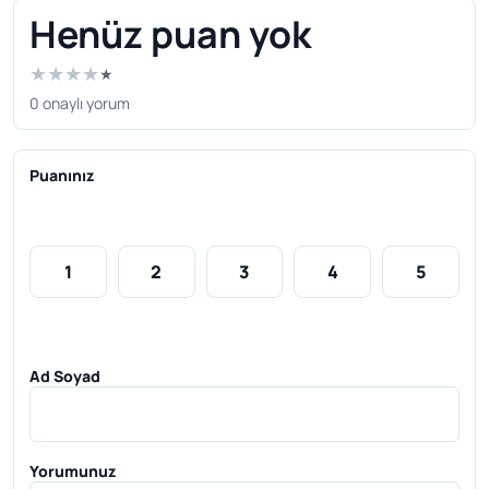
Henüz puan yok
★
★
★
★
★
0 onaylı yorum
Puanınız
1
2
3
4
5
Ad Soyad
Yorumunuz