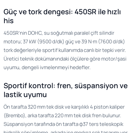
Güç ve tork dengesi: 450SR ile hızlı
his
450SR’nin DOHC, su soğutmalı paralel çift silindir
motoru; 37 kW (9500 d/dk) güç ve 39 N·m (7600 d/dk)
tork değerleriyle sportif kullanımda canlı bir tepki verir.
Üretici teknik dokümanındaki ölçülere göre motor/şasi
uyumu, dengeli ivmelenmeyi hedefler.
Sportif kontrol: fren, süspansiyon ve
lastik uyumu
Ön tarafta 320 mm tek disk ve karşılıklı 4 piston kaliper
(Brembo), arka tarafta 220 mm tek disk fren bulunur.
Süspansiyon tarafında ön tarafta φ37 ters teleskopik
hidrolik sönümleme, arkada ise merkez şok tasarımı yer