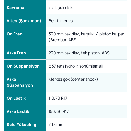
Kavrama
Islak çok diskli
Vites (Şanzıman)
Belirtilmemis
Ön Fren
320 mm tek disk, karşılıklı 4 piston kaliper
(Brembo), ABS
Arka Fren
220 mm tek disk, tek piston, ABS
Ön Süspansiyon
φ37 ters hidrolik sönümlemeli
Arka
Merkez şok (center shock)
Süspansiyon
Ön Lastik
110/70 R17
Arka Lastik
150/60 R17
Sele Yüksekliği
795 mm