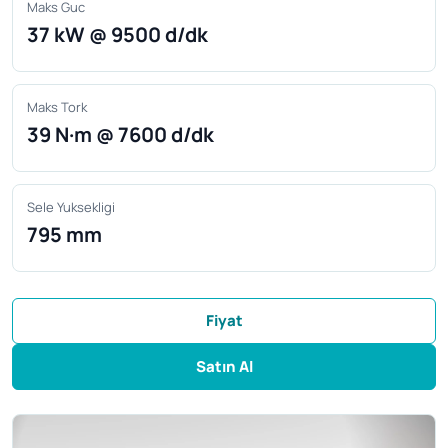
Maks Guc
37 kW @ 9500 d/dk
Maks Tork
39 N·m @ 7600 d/dk
Sele Yuksekligi
795 mm
Fiyat
Satın Al