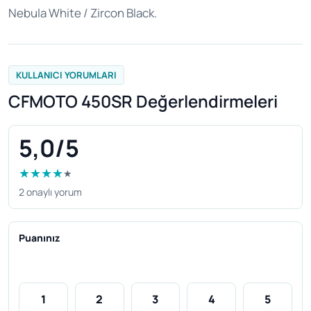
Nebula White / Zircon Black.
KULLANICI YORUMLARI
CFMOTO 450SR Değerlendirmeleri
5,0/5
★
★
★
★
★
2 onaylı yorum
Puanınız
1
2
3
4
5