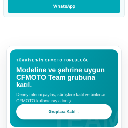
WhatsApp
TÜRKIYE'NIN CFMOTO TOPLULUĞU
Modeline ve şehrine uygun
CFMOTO Team grubuna
katıl.
Deneyimlerini paylaş, sürüşlere katıl ve binlerce
CFMOTO kullanıcısıyla tanış.
Gruplara Katıl
→