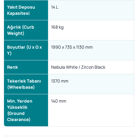
Yakıt Deposu
14 L
Kapasitesi
Ağırlık (Curb
168 kg
Weight)
Boyutlar (U x G x
1990 x 735 x 1130 mm
Y)
Renk
Nebula White / Zircon Black
Tekerlek Tabanı
1370 mm
(Wheelbase)
Min. Yerden
140 mm
Yükseklik
(Ground
Clearance)