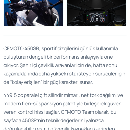
CFMOTO 450SR, sportif çizgilerini günlük kullanımla
buluşturan dengeli bir performans anlayışıyla öne
çıkıyor. Şehir içi çeviklik arayanlar için de, hafta sonu
kaçamaklarında daha yüksek rota isteyen sürücüler için
de “kolay erişilen” bir güç karakteri sunar.
449,5 cc paralel çift silindir mimari, net tork dağılımı ve
modern fren-süspansiyon paketiyle birleşerek güven
veren kontrol hissi sağlar. CFMOTO Team olarak, bu
sayfada 450SR’nin teknik değerlerini yalnızca
doğrulanabilir resmi/ güvenilir kaynaklar üzerinden