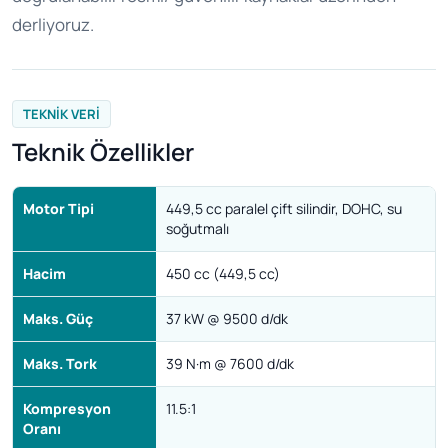
derliyoruz.
TEKNIK VERI
Teknik Özellikler
Motor Tipi
449,5 cc paralel çift silindir, DOHC, su
soğutmalı
Hacim
450 cc (449,5 cc)
Maks. Güç
37 kW @ 9500 d/dk
Maks. Tork
39 N·m @ 7600 d/dk
Kompresyon
11.5:1
Oranı