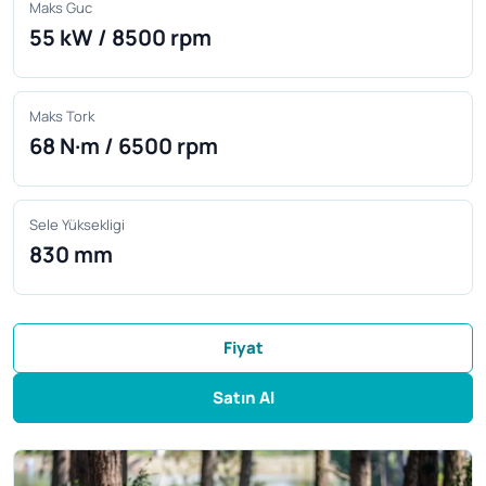
Maks Guc
55 kW / 8500 rpm
Maks Tork
68 N·m / 6500 rpm
Sele Yüksekligi
830 mm
Fiyat
Satın Al