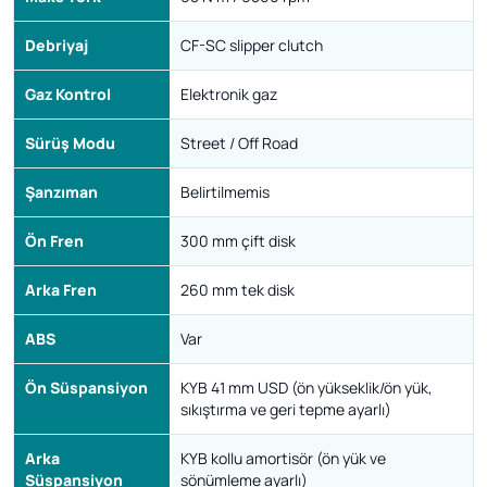
Debriyaj
CF-SC slipper clutch
Gaz Kontrol
Elektronik gaz
Sürüş Modu
Street / Off Road
Şanzıman
Belirtilmemis
Ön Fren
300 mm çift disk
Arka Fren
260 mm tek disk
ABS
Var
Ön Süspansiyon
KYB 41 mm USD (ön yükseklik/ön yük,
sıkıştırma ve geri tepme ayarlı)
Arka
KYB kollu amortisör (ön yük ve
Süspansiyon
sönümleme ayarlı)