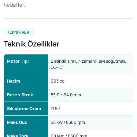
hedefler.
TEKNIK VERI
Teknik Özellikler
Motor Tipi
2 silindir sıralı, 4 zamanlı, sıvı soğutmalı,
DOHC
Hacim
693 cc
Bore x Strok
83.0 × 64.0 mm
Sıkıştırma Oranı
11.6:1
Maks Guc
55 kW / 8500 rpm
Maks Tork
68 N·m / 6500 rpm