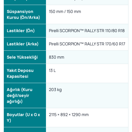
Süspansiyon
150 mm / 150 mm
Kursu (Ön/Arka)
Lastikler (Ön)
Pirelli SCORPION™ RALLY STR 110/80 R18
Lastikler (Arka)
Pirelli SCORPION™ RALLY STR 170/60 R17
Sele Yüksekliği
830 mm
Yakıt Deposu
13 L
Kapasitesi
Ağırlık (Kuru
203 kg
değil/seyir
ağırlığı)
Boyutlar (U x G x
2115 × 892 × 1290 mm
Y)