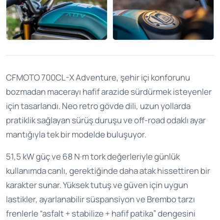
CFMOTO 700CL-X Adventure, şehir içi konforunu
bozmadan macerayı hafif arazide sürdürmek isteyenler
için tasarlandı. Neo retro gövde dili, uzun yollarda
pratiklik sağlayan sürüş duruşu ve off-road odaklı ayar
mantığıyla tek bir modelde buluşuyor.
51,5 kW güç ve 68 N·m tork değerleriyle günlük
kullanımda canlı, gerektiğinde daha atak hissettiren bir
karakter sunar. Yüksek tutuş ve güven için uygun
lastikler, ayarlanabilir süspansiyon ve Brembo tarzı
frenlerle “asfalt + stabilize + hafif patika” dengesini