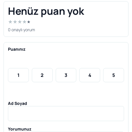
Henüz puan yok
★
★
★
★
★
0 onaylı yorum
Puanınız
1
2
3
4
5
Ad Soyad
Yorumunuz