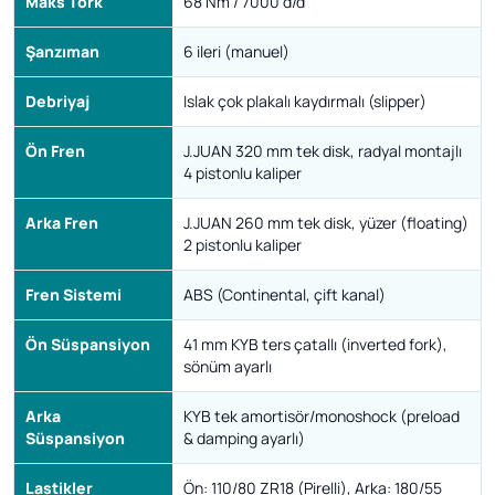
Maks Tork
68 Nm / 7000 d/d
Şanzıman
6 ileri (manuel)
Debriyaj
Islak çok plakalı kaydırmalı (slipper)
Ön Fren
J.JUAN 320 mm tek disk, radyal montajlı
4 pistonlu kaliper
Arka Fren
J.JUAN 260 mm tek disk, yüzer (floating)
2 pistonlu kaliper
Fren Sistemi
ABS (Continental, çift kanal)
Ön Süspansiyon
41 mm KYB ters çatallı (inverted fork),
sönüm ayarlı
Arka
KYB tek amortisör/monoshock (preload
Süspansiyon
& damping ayarlı)
Lastikler
Ön: 110/80 ZR18 (Pirelli), Arka: 180/55