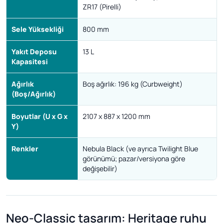
ZR17 (Pirelli)
Sele Yüksekliği
800 mm
Yakıt Deposu
13 L
Kapasitesi
Ağırlık
Boş ağırlık: 196 kg (Curbweight)
(Boş/Ağırlık)
Boyutlar (U x G x
2107 x 887 x 1200 mm
Y)
Renkler
Nebula Black (ve ayrıca Twilight Blue
görünümü; pazar/versiyona göre
değişebilir)
Neo-Classic tasarım: Heritage ruhu