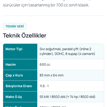
sürücüler için tasarlanmış bir 700 cc sınıfı klasik.
TEKNIK VERI
Teknik Özellikler
Motor Tipi
Sıvı soğutmalı, paralel çift (inline 2
cylinder), DOHC, 8 supap (4 zamanlı)
Hacim
693 cc
Çap x Kurs
83 mm x 64 mm
Sıkıştırma Oranı
11.6 : 1
Maks G üç
55 kW / 8500 d/d (≈ 74 hp / 8500 d/d)