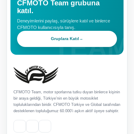
CFMOTO Team grubuna
katıl.
Deneyimlerini paylaş, sürüşlere katıl ve binlerce
CFMOTO kullanıcısıyla tanış.
Gruplara Katıl
→
CFMOTO Team, motor sporlarına tutku duyan binlerce kişinin
bir araya geldiği, Türkiye’nin en büyük motosiklet
topluluklarından biridir. CFMOTO Türkiye ve Global tarafından
desteklenen topluluğumuz 60.000’i aşkın aktif üyeye sahiptir.