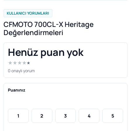
KULLANICI YORUMLARI
CFMOTO 700CL-X Heritage
Değerlendirmeleri
Henüz puan yok
★
★
★
★
★
0 onaylı yorum
Puanınız
1
2
3
4
5