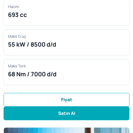
Hacim
693 cc
Maks G üç
55 kW / 8500 d/d
Maks Tork
68 Nm / 7000 d/d
Fiyat
Satın Al