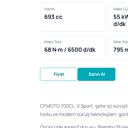
Hacim
Maks Gü
693 cc
55 kW
d/dk
Maks Tork
Sele Yük
68 N·m / 6500 d/dk
795 
Fiyat
Satın Al
CFMOTO 700CL-X Sport, şehir içi sürüşten 
torku ve modern sürüş teknolojileri; günl
Önünüzde agresif duruşu, Brembo Stylema 