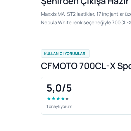
Şehirden Çıkışa Hazı
Maxxis MA-ST2 lastikler, 17 inç jantlar üz
Nebula White renk seçeneğiyle 700CL-X S
KULLANICI YORUMLARI
CFMOTO 700CL-X Spor
5,0/5
★
★
★
★
★
1 onaylı yorum