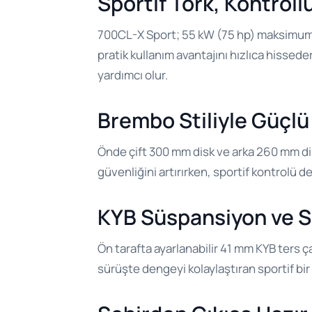
Sportif Tork, Kontroll
700CL-X Sport; 55 kW (75 hp) maksimum 
pratik kullanım avantajını hızlıca hissed
yardımcı olur.
Brembo Stiliyle Güçlü
Önde çift 300 mm disk ve arka 260 mm disk
güvenliğini artırırken, sportif kontrolü de
KYB Süspansiyon ve S
Ön tarafta ayarlanabilir 41 mm KYB ters ç
sürüşte dengeyi kolaylaştıran sportif bi