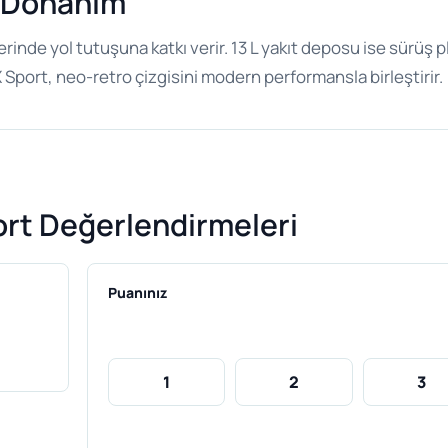
r Donanım
erinde yol tutuşuna katkı verir. 13 L yakıt deposu ise sürüş 
port, neo-retro çizgisini modern performansla birleştirir.
t Değerlendirmeleri
Puanınız
1
2
3