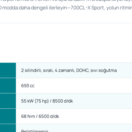
CO modda daha dengeli ilerleyin—700CL-X Sport, yolun ritmi
2 silindirli, sıralı, 4 zamanlı, DOHC, sıvı soğutma
693 cc
55 kW (75 hp) / 8500 d/dk
68 N·m / 6500 d/dk
Belirtilmemis