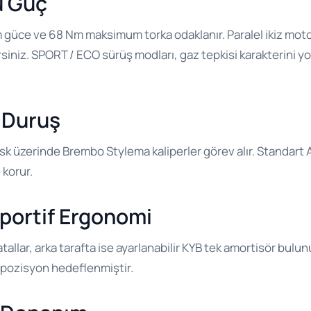
ü Güç
güce ve 68 Nm maksimum torka odaklanır. Paralel ikiz moto
ersiniz. SPORT / ECO sürüş modları, gaz tepkisi karakterini y
 Duruş
 üzerinde Brembo Stylema kaliperler görev alır. Standart AB
 korur.
portif Ergonomi
atallar, arka tarafta ise ayarlanabilir KYB tek amortisör bul
r pozisyon hedeflenmiştir.