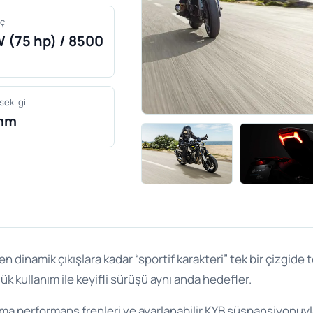
ç
 (75 hp) / 8500
sekligi
mm
dinamik çıkışlara kadar “sportif karakteri” tek bir çizgide t
ük kullanım ile keyifli sürüşü aynı anda hedefler.
performans frenleri ve ayarlanabilir KYB süspansiyonuyla ö