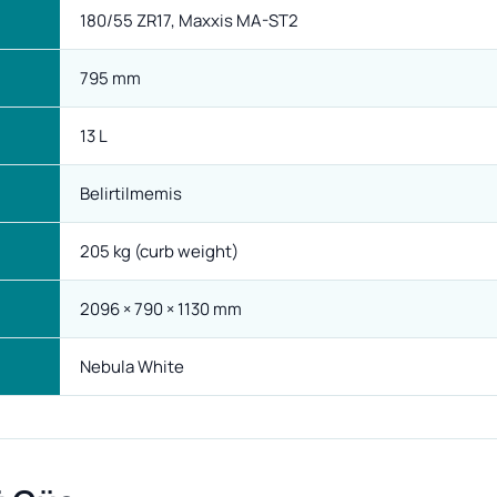
180/55 ZR17, Maxxis MA-ST2
795 mm
13 L
Belirtilmemis
205 kg (curb weight)
2096 × 790 × 1130 mm
Nebula White