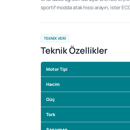
sportif modda atak hissi arayın, ister E
TEKNIK VERI
Teknik Özellikler
Motor Tipi
Hacim
Güç
Tork
Şanzıman