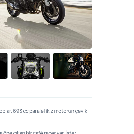
oplar. 693 cc paralel ikiz motorun çevik
ne çıkan bir café racer var. İster