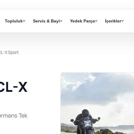
Topluluk
Servis & Bayi
Yedek Parça
İçerikler
L-X Sport
CL-X
ormans Tek