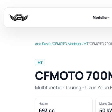
Modeller
Ana Sayfa
/
CFMOTO Modelleri
/
MT
/
CFMOTO 700
MT
CFMOTO 700
Multifunction Touring - Uzun Yolun 
Hacim
Maks Gu
693 cc
50 k