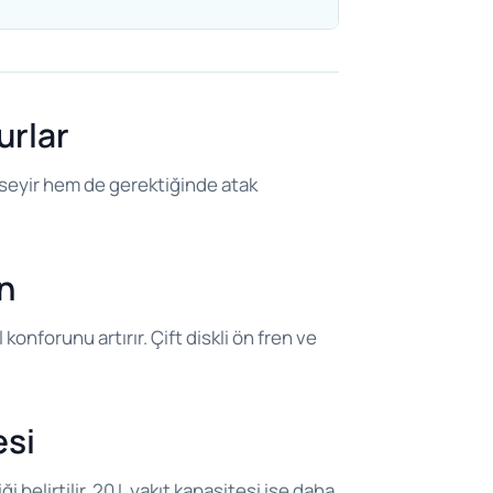
urlar
seyir hem de gerektiğinde atak
n
nforunu artırır. Çift diskli ön fren ve
esi
belirtilir. 20 L yakıt kapasitesi ise daha