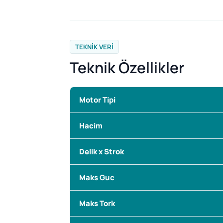
TEKNIK VERI
Teknik Özellikler
Motor Tipi
Hacim
Delik x Strok
Maks Guc
Maks Tork