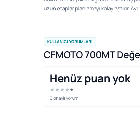
uzun etaplar planlamayı kolaylaştırır. Ayr
KULLANICI YORUMLARI
CFMOTO 700MT Değer
Henüz puan yok
★
★
★
★
★
0 onaylı yorum