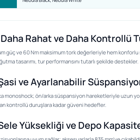
Nebula Black, Nebula White
Daha Rahat ve Daha Kontrollü T
mum güç ve 60 Nm maksimum tork değerleriyle hem konforlu 
utma tasarımı, tur performansını tutarlı şekilde destekler.
asi ve Ayarlanabilir Süspansiyo
ka monoshock; ön/arka süspansiyon hareketleriyle uzun yol ko
ndan kontrollü duruşlara kadar güveni hedefler.
Sele Yüksekliği ve Depo Kapasit
isyonlarına uyum sağlar; aksesuarlarla 835 mm’ye çıkabildiği 