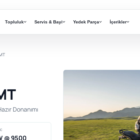
Topluluk
Servis & Bayi
Yedek Parça
İçerikler
MT
MT
Hazır Donanımı
c
W @ 9500