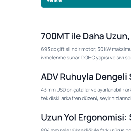
Renkler
700MT ile Daha Uzun, 
693 cc çift silindir motor; 50 kW maksi
ivmelenme sunar. DOHC yapısı ve sıvı soğ
ADV Ruhuyla Dengeli Ş
43 mm USD ön çatallar ve ayarlanabilir ar
tek diskli arka fren düzeni, seyir hızları
Uzun Yol Ergonomisi: 
804 mm sele yüksekliğiyle farklı sürüş poz