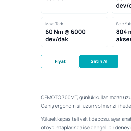
dev/
Maks Tork
Sele Yuk
60 Nm @ 6000
804 
dev/dak
akse
Fiyat
Satın Al
CFMOTO 700MT, günlük kullanımdan uzun tu
Geniş ergonomisi, uzun yol menzili hedefl
Yüksek kapasiteli yakıt deposu, ayarlana
otoyol etaplarında ise dengeli bir deneyi