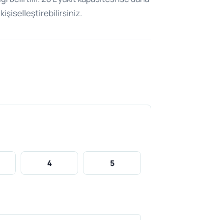
işiselleştirebilirsiniz.
4
5