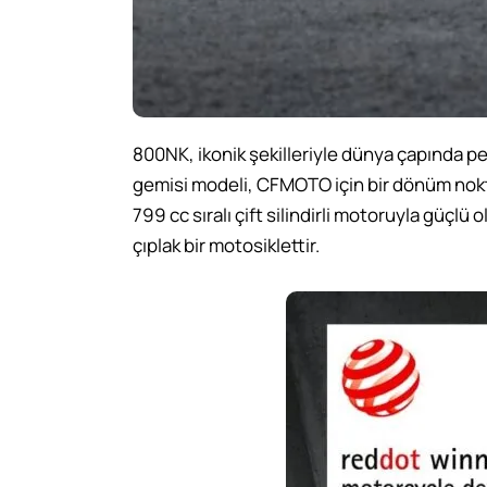
800NK, ikonik şekilleriyle dünya çapında pek
gemisi modeli, CFMOTO için bir dönüm noktası
799 cc sıralı çift silindirli motoruyla güçlü 
çıplak bir motosiklettir.