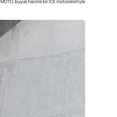
MOTO, büyük hacimli bir ICE motosikletiyle