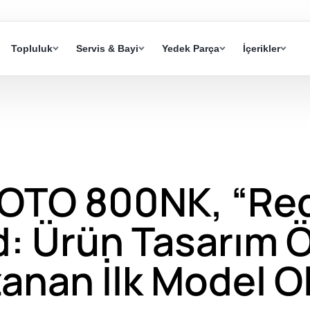
Topluluk
Servis & Bayi
Yedek Parça
İçerikler
OTO 800NK, “Red
: Ürün Tasarım 
anan İlk Model O