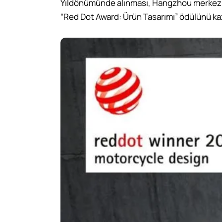
Yıldönümünde alınması, Hangzhou merkezli 
“Red Dot Award: Ürün Tasarımı” ödülünü kaz