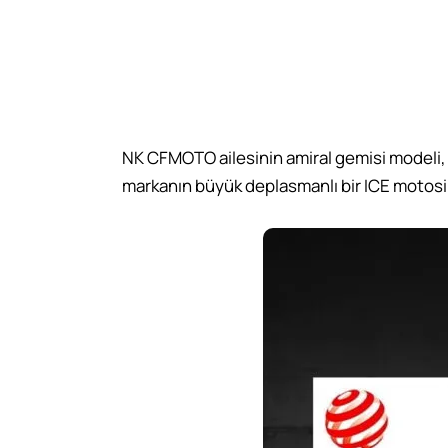
NK CFMOTO ailesinin amiral gemisi modeli, 
markanın büyük deplasmanlı bir ICE motosikl