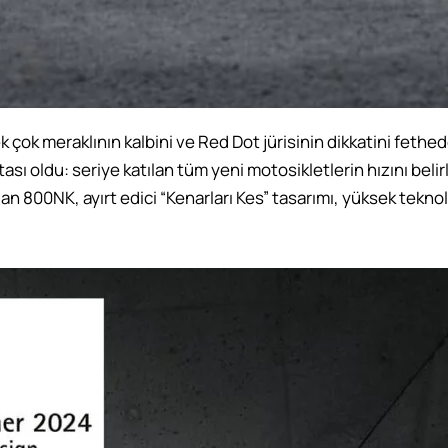
 çok meraklının kalbini ve Red Dot jürisinin dikkatini fethed
 oldu: seriye katılan tüm yeni motosikletlerin hızını belirl
olan 800NK, ayırt edici “Kenarları Kes” tasarımı, yüksek teknolo