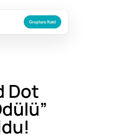
Gruplara Katıl
 Dot
Ödülü”
ldu!