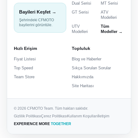
Dual Serisi
MT Serisi
Bayileri Keşfet →
GT Serisi
ATV
Modelleri
Şehrindeki CFMOTO
bayilerini görüntüle.
UTV
Tüm
Modelleri
Modeller →
Hızlı Erişim
Topluluk
Fiyat Listesi
Blog ve Haberler
Top Speed
Sıkça Sorulan Sorular
Team Store
Hakkımızda
Site Haritası
© 2026 CFMOTO Team. Tüm hakları saklıdır.
Gizlilik Politikası
Çerez Politikası
Kullanım Koşulları
İletişim
EXPERIENCE MORE
TOGETHER