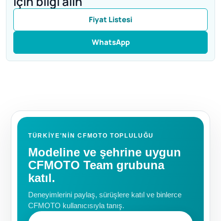
için bilgi alın
Fiyat Listesi
WhatsApp
TÜRKIYE'NIN CFMOTO TOPLULUĞU
Modeline ve şehrine uygun
CFMOTO Team grubuna
katıl.
Deneyimlerini paylaş, sürüşlere katıl ve binlerce
CFMOTO kullanıcısıyla tanış.