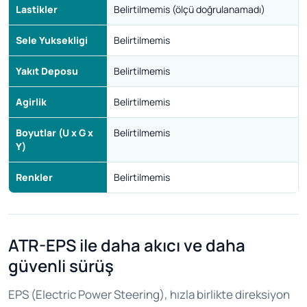
Lastikler
Belirtilmemis (ölçü doğrulanamadı)
Sele Yuksekligi
Belirtilmemis
Yakıt Deposu
Belirtilmemis
Agirlik
Belirtilmemis
Boyutlar (U x G x
Belirtilmemis
Y)
Renkler
Belirtilmemis
ATR-EPS ile daha akıcı ve daha
güvenli sürüş
EPS (Electric Power Steering), hızla birlikte direksiyon