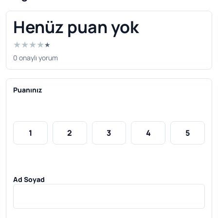
Henüz puan yok
★
★
★
★
★
0 onaylı yorum
Puanınız
1
2
3
4
5
Ad Soyad