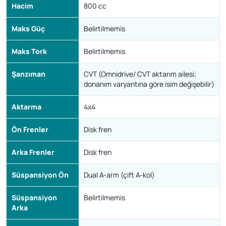
Hacim
800 cc
Maks Güç
Belirtilmemis
Maks Tork
Belirtilmemis
Şanzıman
CVT (Omnidrive/ CVT aktarım ailesi;
donanım varyantına göre isim değişebilir)
Aktarma
4x4
Ön Frenler
Disk fren
Arka Frenler
Disk fren
Süspansiyon Ön
Dual A-arm (çift A-kol)
Süspansiyon
Belirtilmemis
Arka