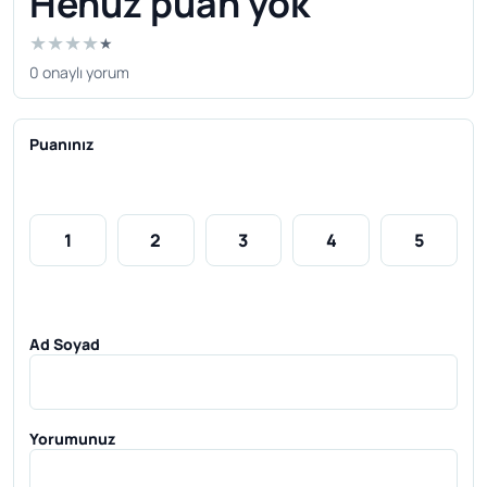
Henüz puan yok
★
★
★
★
★
0 onaylı yorum
Puanınız
1
2
3
4
5
Ad Soyad
Yorumunuz