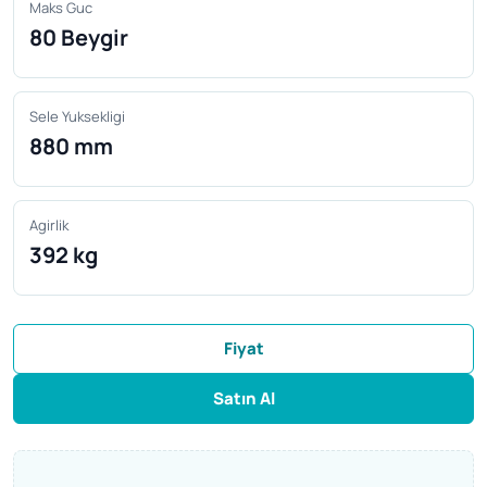
Maks Guc
80 Beygir
Sele Yuksekligi
880 mm
Agirlik
392 kg
Fiyat
Satın Al