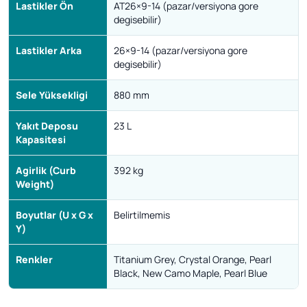
Lastikler Ön
AT26×9-14 (pazar/versiyona gore
degisebilir)
Lastikler Arka
26×9-14 (pazar/versiyona gore
degisebilir)
Sele Yüksekligi
880 mm
Yakıt Deposu
23 L
Kapasitesi
Agirlik (Curb
392 kg
Weight)
Boyutlar (U x G x
Belirtilmemis
Y)
Renkler
Titanium Grey, Crystal Orange, Pearl
Black, New Camo Maple, Pearl Blue