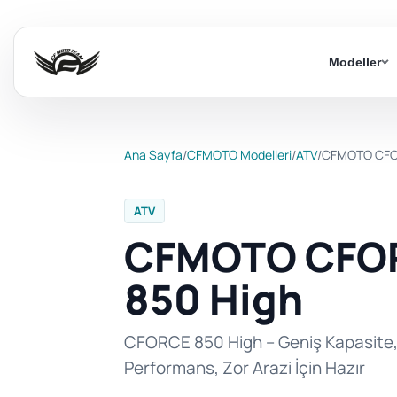
Modeller
Ana Sayfa
/
CFMOTO Modelleri
/
ATV
/
CFMOTO CFO
ATV
CFMOTO CFO
850 High
CFORCE 850 High – Geniş Kapasite,
Performans, Zor Arazi İçin Hazır