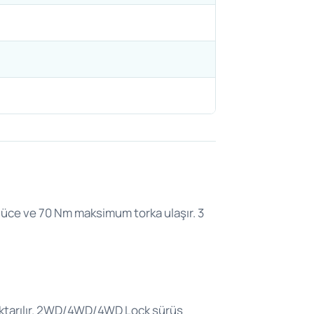
üce ve 70 Nm maksimum torka ulaşır. 3
aktarılır. 2WD/4WD/4WD Lock sürüş