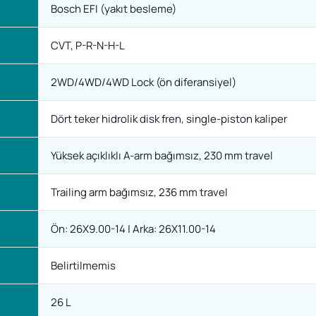
Bosch EFI (yakıt besleme)
CVT, P-R-N-H-L
2WD/4WD/4WD Lock (ön diferansiyel)
Dört teker hidrolik disk fren, single-piston kaliper
Yüksek açıklıklı A-arm bağımsız, 230 mm travel
Trailing arm bağımsız, 236 mm travel
Ön: 26X9.00-14 | Arka: 26X11.00-14
Belirtilmemis
26 L