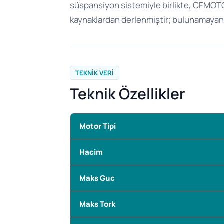
süspansiyon sistemiyle birlikte, CFMOTO’
kaynaklardan derlenmiştir; bulunamayan k
TEKNIK VERI
Teknik Özellikler
Motor Tipi
Hacim
Maks Guc
Maks Tork