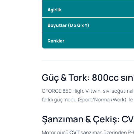
Agirlik
Boyutlar (U x G x Y)
Renkler
Güç & Tork: 800cc sın
CFORCE 850 High, V-twin, sıvı soğutmal
farklı güç modu (Sport/Normal/Work) ile fa
Şanzıman & Çekiş: CV
Motor gücü
CVT
şanzıman üzerinden P-R