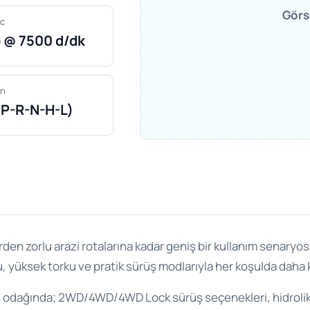
Görs
c
p @ 7500 d/dk
an
(P-R-N-H-L)
erden zorlu arazi rotalarına kadar geniş bir kullanım senary
u, yüksek torku ve pratik sürüş modlarıyla her koşulda daha k
ti odağında; 2WD/4WD/4WD Lock sürüş seçenekleri, hidrolik 