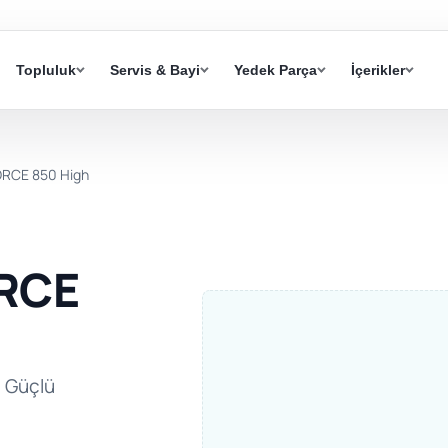
Topluluk
Servis & Bayi
Yedek Parça
İçerikler
RCE 850 High
RCE
 Güçlü