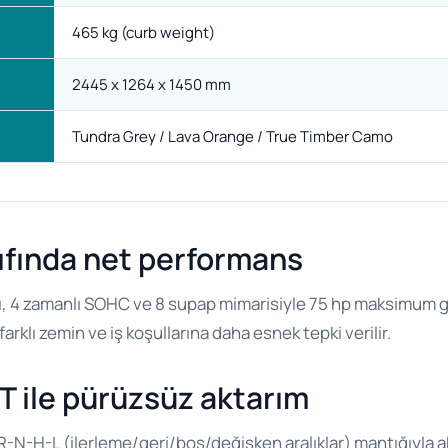
465 kg (curb weight)
2445 x 1264 x 1450 mm
Tundra Grey / Lava Orange / True Timber Camo
ıfında net performans
ı, 4 zamanlı SOHC ve 8 supap mimarisiyle 75 hp maksimum g
rklı zemin ve iş koşullarına daha esnek tepki verilir.
T ile pürüzsüz aktarım
-N-H-L (ilerleme/geri/boş/değişken aralıklar) mantığıyla 