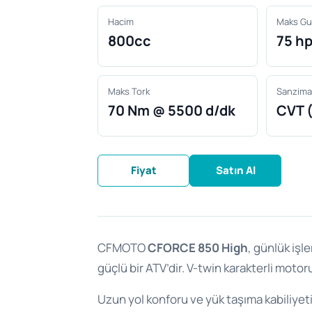
Hacim
Maks Gu
800cc
75 h
Maks Tork
Sanzim
70 Nm @ 5500 d/dk
CVT 
Fiyat
Satın Al
CFMOTO
CFORCE 850 High
, günlük işl
güçlü bir ATV’dir. V-twin karakterli motor
Uzun yol konforu ve yük taşıma kabiliye