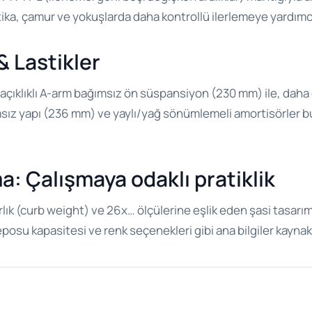
atika, çamur ve yokuşlarda daha kontrollü ilerlemeye yardımcı
& Lastikler
 açıklıklı A-arm bağımsız ön süspansiyon (230 mm) ile, daha g
ağımsız yapı (236 mm) ve yaylı/yağ sönümlemeli amortisörler b
: Çalışmaya odaklı pratiklik
ırlık (curb weight) ve 26x… ölçülerine eşlik eden şasi tasarı
eposu kapasitesi ve renk seçenekleri gibi ana bilgiler kaynakla