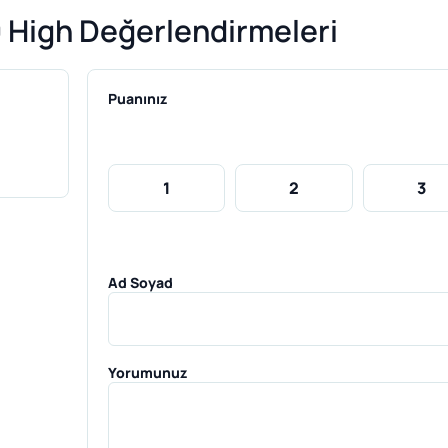
igh Değerlendirmeleri
Puanınız
1
2
3
Ad Soyad
Yorumunuz