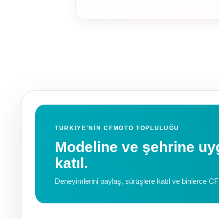
TÜRKIYE'NIN CFMOTO TOPLULUĞU
Modeline ve şehrine 
katıl.
Deneyimlerini paylaş, sürüşlere katıl ve binlerce C