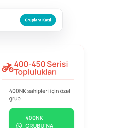
Gruplara Katıl
400-450 Serisi
Toplulukları
400NK sahipleri için özel
grup
400NK
GRUBU’NA