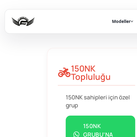
Modeller
150NK
Topluluğu
150NK sahipleri için özel
grup
150NK
GRUBU’NA