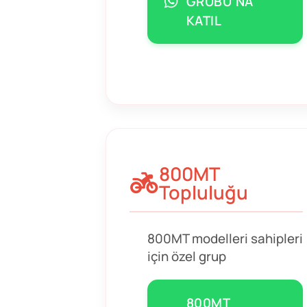
GRUBU’NA
KATIL
800MT
Topluluğu
800MT modelleri sahipleri
için özel grup
800MT