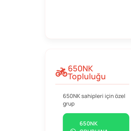
650NK
Topluluğu
650NK sahipleri için özel
grup
650NK