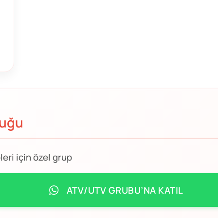
luğu
ri için özel grup
ATV/UTV GRUBU’NA KATIL