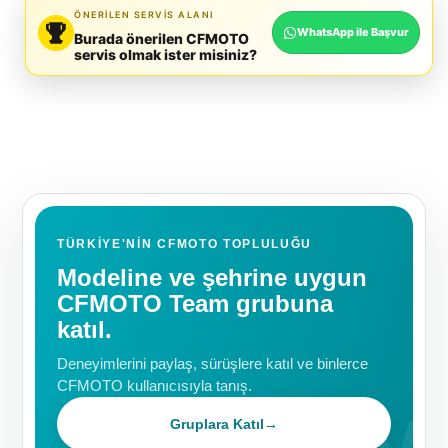
ÖNERILEN SERVIS ALANI
WhatsApp ile Başvur
Burada önerilen CFMOTO
servis olmak ister misiniz?
TÜRKIYE'NIN CFMOTO TOPLULUĞU
Modeline ve şehrine uygun
CFMOTO Team grubuna
katıl.
Deneyimlerini paylaş, sürüşlere katıl ve binlerce
CFMOTO kullanıcısıyla tanış.
Gruplara Katıl
→