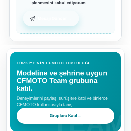
işlenmesini kabul ediyorum.
TÜRKIYE'NIN CFMOTO TOPLULUĞU
Modeline ve şehrine uygun
CFMOTO Team grubuna
katıl.
Deneyimlerini paylaş, sürüşlere katıl ve binlerce
CFMOTO kullanıcısıyla tanış.
Gruplara Katıl
→