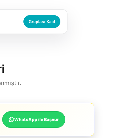
Gruplara Katıl
i
enmiştir.
WhatsApp ile Başvur