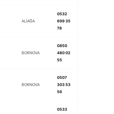
0532
ALİAĞA
699 35
78
0850
BORNOVA
480 02
55
0507
BORNOVA
303 53
56
0533