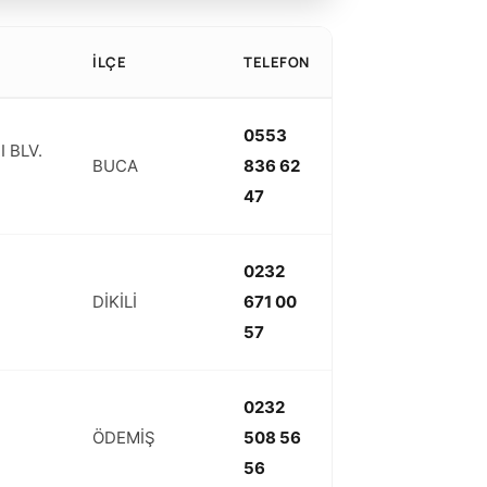
İLÇE
TELEFON
0553
 BLV.
BUCA
836 62
47
0232
DİKİLİ
671 00
57
0232
ÖDEMİŞ
508 56
56