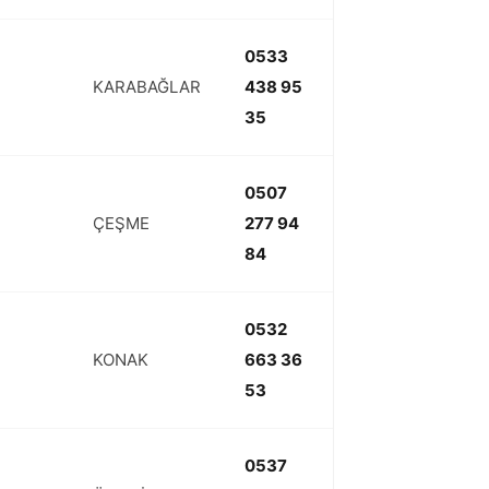
0533
KARABAĞLAR
438 95
35
0507
ÇEŞME
277 94
84
0532
KONAK
663 36
53
0537