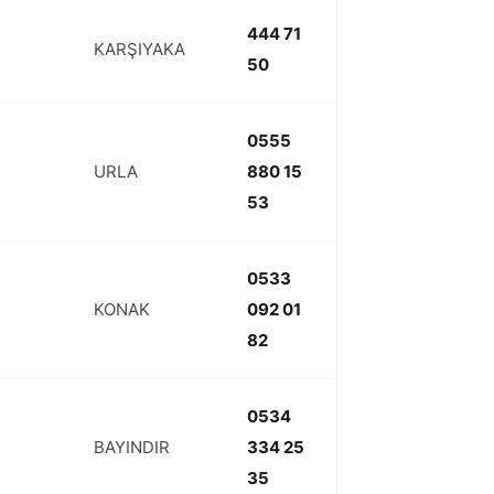
444 71
KARŞIYAKA
50
0555
URLA
880 15
53
0533
KONAK
092 01
82
0534
BAYINDIR
334 25
35