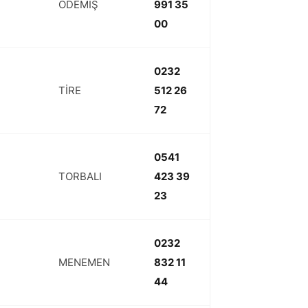
ÖDEMİŞ
991 35
00
0232
TİRE
512 26
72
0541
TORBALI
423 39
23
0232
MENEMEN
832 11
44