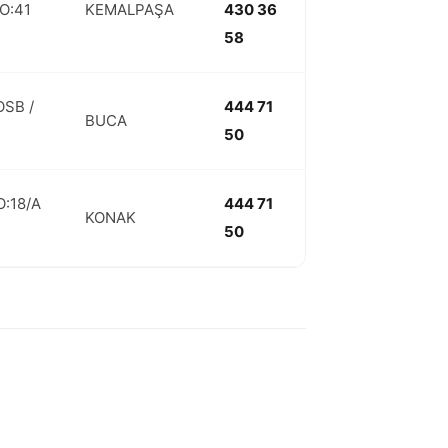
O:41
KEMALPAŞA
430 36
58
OSB /
444 71
BUCA
50
:18/A
444 71
KONAK
50