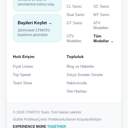
servislerine hızlıca ulaş.
CL Serisi
SC Serisi
Dual Serisi
MT Serisi
Bayileri Keşfet →
GT Serisi
ATV
Modelleri
Şehrindeki CFMOTO
bayilerini görüntüle.
UTV
Tüm
Modelleri
Modeller →
Hızlı Erişim
Topluluk
Fiyat Listesi
Blog ve Haberler
Top Speed
Sıkça Sorulan Sorular
Team Store
Hakkımızda
Site Haritası
© 2026 CFMOTO Team. Tüm hakları saklıdır.
Gizlilik Politikası
Çerez Politikası
Kullanım Koşulları
İletişim
EXPERIENCE MORE
TOGETHER