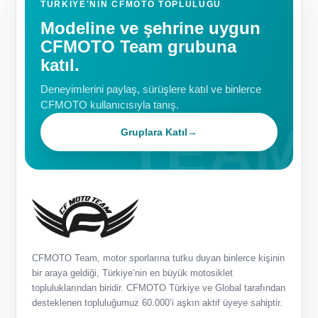
TÜRKIYE'NIN CFMOTO TOPLULUĞU
Modeline ve şehrine uygun
CFMOTO Team grubuna
katıl.
Deneyimlerini paylaş, sürüşlere katıl ve binlerce
CFMOTO kullanıcısıyla tanış.
Gruplara Katıl
→
CFMOTO Team, motor sporlarına tutku duyan binlerce kişinin
bir araya geldiği, Türkiye’nin en büyük motosiklet
topluluklarından biridir. CFMOTO Türkiye ve Global tarafından
desteklenen topluluğumuz 60.000’i aşkın aktif üyeye sahiptir.