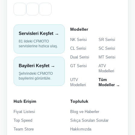
Modeller
Servisleri Keşfet →
NK Serisi
SR Serisi
81 ildeki CFMOTO
servislerine hızlıca ulaş.
CL Serisi
SC Serisi
Dual Serisi
MT Serisi
Bayileri Keşfet →
GT Serisi
ATV
Modelleri
Şehrindeki CFMOTO
bayilerini görüntüle.
UTV
Tüm
Modelleri
Modeller →
Hızlı Erişim
Topluluk
Fiyat Listesi
Blog ve Haberler
Top Speed
Sıkça Sorulan Sorular
Team Store
Hakkımızda