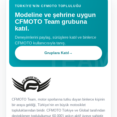
TÜRKIYE'NIN CFMOTO TOPLULUĞU
Modeline ve şehrine uygun
CFMOTO Team grubuna
katıl.
Deneyimlerini paylaş, sürüşlere katıl ve binlerce
CFMOTO kullanıcısıyla tanış.
Gruplara Katıl
→
CFMOTO Team, motor sporlarına tutku duyan binlerce kişinin
bir araya geldiği, Türkiye’nin en büyük motosiklet
topluluklarından biridir. CFMOTO Türkiye ve Global tarafından
desteklenen topluluğumuz 60.000’i aşkın aktif üyeye sahiptir.