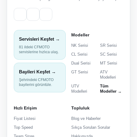
Modeller
Servisleri Keşfet →
NK Serisi
SR Serisi
81 ildeki CFMOTO
servislerine hızlıca ulaş.
CL Serisi
SC Serisi
Dual Serisi
MT Serisi
Bayileri Keşfet →
GT Serisi
ATV
Modelleri
Şehrindeki CFMOTO
bayilerini görüntüle.
UTV
Tüm
Modelleri
Modeller →
Hızlı Erişim
Topluluk
Fiyat Listesi
Blog ve Haberler
Top Speed
Sıkça Sorulan Sorular
Team Store
Hakkımızda