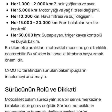
Her 1.000 – 2.000 km
: Zincir yağlama ve ayar.
Her 5.000 km
: Motor yağı ve yağ filtresi değişimi.
Her 10.000 km
: Hava filtresi ve buji değişimi.
Her 15.000 – 20.000 km
: Fren balataları ve disk
kontrolü.
Her 30.000 km
: Supap ayarı, triger kayışı kontrolü
ve büyük bakım.
Bu kilometre aralıkları, motosiklet modeline göre farklılık
gösterebilir. Bu yüzden kullanıcı el kitabına başvurmak
önemlidir.
CFMOTO
tarafından sunulan bakım ipuçlarını
incelemeyi unutmayın.
Sürücünün Rolü ve Dikkati
Motosiklet bakım süreci yalnızca bir servis merkezine
bırakılacak bir görev değildir. Sürücü motosikletin
davranışlarını tanımalı, değişen sesleri, sürüş