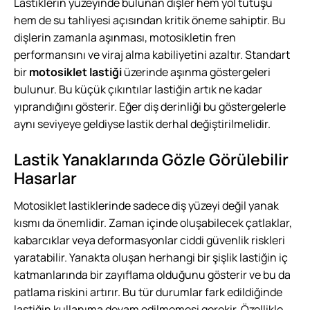
Lastiklerin yüzeyinde bulunan dişler hem yol tutuşu
hem de su tahliyesi açısından kritik öneme sahiptir. Bu
dişlerin zamanla aşınması, motosikletin fren
performansını ve viraj alma kabiliyetini azaltır. Standart
bir
motosiklet lastiği
üzerinde aşınma göstergeleri
bulunur. Bu küçük çıkıntılar lastiğin artık ne kadar
yıprandığını gösterir. Eğer diş derinliği bu göstergelerle
aynı seviyeye geldiyse lastik derhal değiştirilmelidir.
Lastik Yanaklarında Gözle Görülebilir
Hasarlar
Motosiklet lastiklerinde sadece diş yüzeyi değil yanak
kısmı da önemlidir. Zaman içinde oluşabilecek çatlaklar,
kabarcıklar veya deformasyonlar ciddi güvenlik riskleri
yaratabilir. Yanakta oluşan herhangi bir şişlik lastiğin iç
katmanlarında bir zayıflama olduğunu gösterir ve bu da
patlama riskini artırır. Bu tür durumlar fark edildiğinde
lastiğin kullanıma devam edilmemesi gerekir. Özellikle