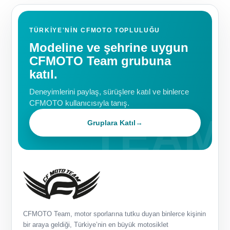
TÜRKIYE'NIN CFMOTO TOPLULUĞU
Modeline ve şehrine uygun
CFMOTO Team grubuna
katıl.
Deneyimlerini paylaş, sürüşlere katıl ve binlerce
CFMOTO kullanıcısıyla tanış.
Gruplara Katıl
→
CFMOTO Team, motor sporlarına tutku duyan binlerce kişinin
bir araya geldiği, Türkiye’nin en büyük motosiklet