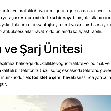
onfor ve pratiklik ihtiyacı her geçen gün daha da artıyor. 
a yol açarken
motosikletle şehir hayatı
birçok kullanıcı içi
yakıt tüketimi gibi avantajlarıyla kent yaşamının hızına yet
 pratik aksesuarlar hayatı ciddi anlamda kolaylaştırabilir.
 ve Şarj Ünitesi
lmezi haline geldi. Özellikle yoğun trafikte yol bulmak ve 
da kaliteli bir telefon tutucu, sürüş esnasında telefonu güve
iz mümkündür.
Motosikletle şehir hayatı
sırasında yön bulm
tır.