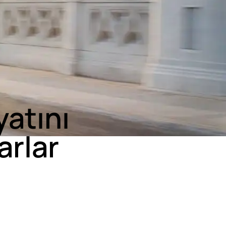
yatını
arlar