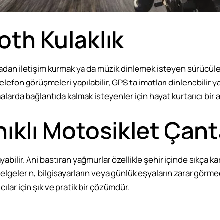
oth Kulaklık
an iletişim kurmak ya da müzik dinlemek isteyen sürücüler i
elefon görüşmeleri yapılabilir, GPS talimatları dinlenebilir ya
larda bağlantıda kalmak isteyenler için hayat kurtarıcı bir 
klı Motosiklet Çant
abilir. Ani bastıran yağmurlar özellikle şehir içinde sıkça k
belgelerin, bilgisayarların veya günlük eşyaların zarar gör
cılar için şık ve pratik bir çözümdür.