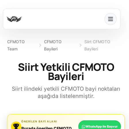
CFMOTO
CFMOTO
Siirt CFMOTO
Team
Bayileri
Bayileri
Siirt Yetkili CFMOTO
Bayileri
Siirt ilindeki yetkili CFMOTO bayi noktaları
aşağıda listelenmiştir.
ÖNERILEN BAYI ALANI
WhatsApp ile Başvur
Burada önerilen CFMOTO