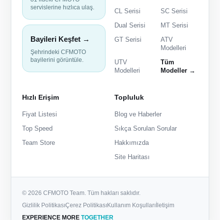
servislerine hızlıca ulaş.
CL Serisi
SC Serisi
Dual Serisi
MT Serisi
Bayileri Keşfet →
GT Serisi
ATV
Modelleri
Şehrindeki CFMOTO
bayilerini görüntüle.
UTV
Tüm
Modelleri
Modeller →
Hızlı Erişim
Topluluk
Fiyat Listesi
Blog ve Haberler
Top Speed
Sıkça Sorulan Sorular
Team Store
Hakkımızda
Site Haritası
© 2026 CFMOTO Team. Tüm hakları saklıdır.
Gizlilik Politikası
Çerez Politikası
Kullanım Koşulları
İletişim
EXPERIENCE MORE
TOGETHER