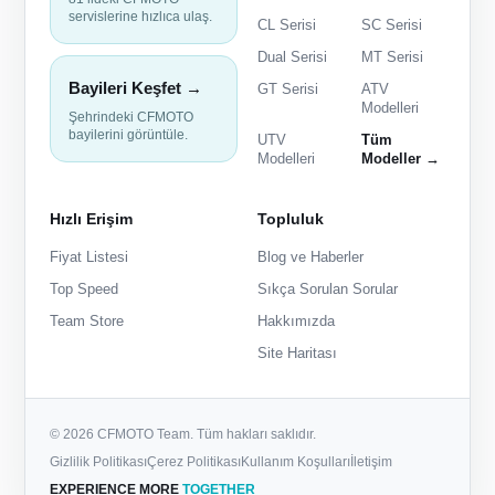
servislerine hızlıca ulaş.
CL Serisi
SC Serisi
Dual Serisi
MT Serisi
Bayileri Keşfet →
GT Serisi
ATV
Modelleri
Şehrindeki CFMOTO
bayilerini görüntüle.
UTV
Tüm
Modelleri
Modeller →
Hızlı Erişim
Topluluk
Fiyat Listesi
Blog ve Haberler
Top Speed
Sıkça Sorulan Sorular
Team Store
Hakkımızda
Site Haritası
© 2026 CFMOTO Team. Tüm hakları saklıdır.
Gizlilik Politikası
Çerez Politikası
Kullanım Koşulları
İletişim
EXPERIENCE MORE
TOGETHER