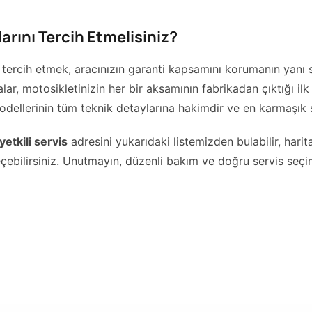
rını Tercih Etmelisiniz?
tercih etmek, aracınızın garanti kapsamını korumanın yanı sır
rçalar, motosikletinizin her bir aksamının fabrikadan çıktığı i
ellerinin tüm teknik detaylarına hakimdir ve en karmaşık s
tkili servis
adresini yukarıdaki listemizden bulabilir, hari
eçebilirsiniz. Unutmayın, düzenli bakım ve doğru servis s