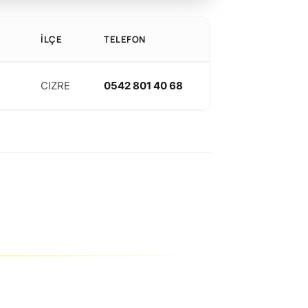
İLÇE
TELEFON
CIZRE
0542 801 40 68