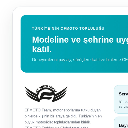
TÜRKIYE'NIN CFMOTO TOPLULUĞU
Modeline ve şehrine 
katıl.
Deneyimlerini paylaş, sürüşlere katıl ve binlerce C
Serv
81 il
servis
CFMOTO Team, motor sporlarına tutku duyan
binlerce kişinin bir araya geldiği, Türkiye’nin en
büyük motosiklet topluluklarından biridir.
Bayi