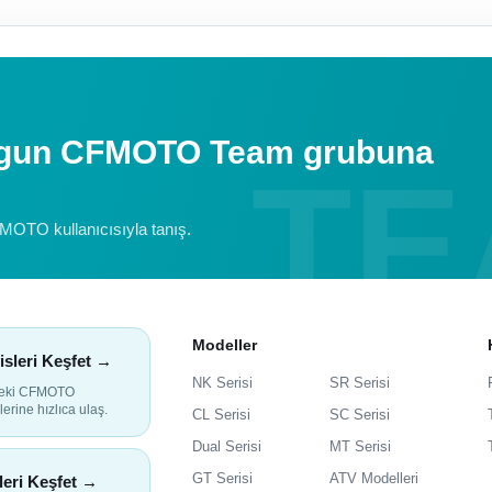
uygun CFMOTO Team grubuna
FMOTO kullanıcısıyla tanış.
Modeller
isleri Keşfet →
NK Serisi
SR Serisi
deki CFMOTO
lerine hızlıca ulaş.
CL Serisi
SC Serisi
Dual Serisi
MT Serisi
GT Serisi
ATV Modelleri
leri Keşfet →