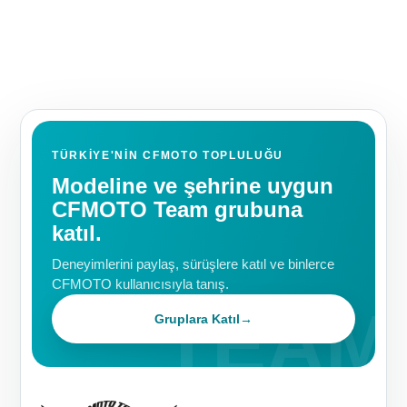
TÜRKIYE'NIN CFMOTO TOPLULUĞU
Modeline ve şehrine uygun
CFMOTO Team grubuna
katıl.
Deneyimlerini paylaş, sürüşlere katıl ve binlerce
CFMOTO kullanıcısıyla tanış.
Gruplara Katıl
→