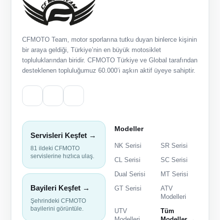
CFMOTO Team, motor sporlarına tutku duyan binlerce kişinin
bir araya geldiği, Türkiye’nin en büyük motosiklet
topluluklarından biridir. CFMOTO Türkiye ve Global tarafından
desteklenen topluluğumuz 60.000’i aşkın aktif üyeye sahiptir.
Modeller
Servisleri Keşfet →
NK Serisi
SR Serisi
81 ildeki CFMOTO
servislerine hızlıca ulaş.
CL Serisi
SC Serisi
Dual Serisi
MT Serisi
Bayileri Keşfet →
GT Serisi
ATV
Modelleri
Şehrindeki CFMOTO
bayilerini görüntüle.
UTV
Tüm
Modelleri
Modeller →