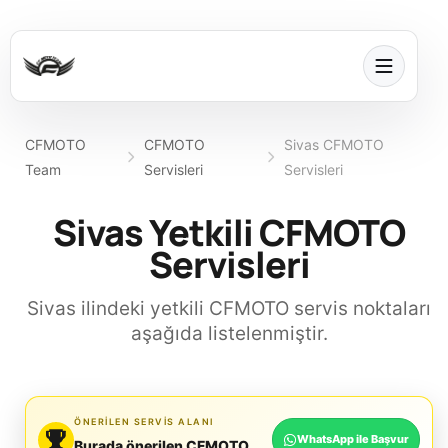
CFMOTO
CFMOTO
Sivas CFMOTO
Team
Servisleri
Servisleri
Sivas Yetkili CFMOTO
Servisleri
Sivas ilindeki yetkili CFMOTO servis noktaları
aşağıda listelenmiştir.
ÖNERILEN SERVIS ALANI
WhatsApp ile Başvur
Burada önerilen CFMOTO