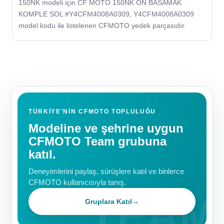
150NK modeli için CF MOTO 150NK ON BASAMAK
KOMPLE SOL #Y4CFM4008A0309, Y4CFM4008A0309
model kodu ile listelenen CFMOTO yedek parçasıdır.
TÜRKIYE'NIN CFMOTO TOPLULUĞU
Modeline ve şehrine uygun
CFMOTO Team grubuna
katıl.
Deneyimlerini paylaş, sürüşlere katıl ve binlerce
CFMOTO kullanıcısıyla tanış.
Gruplara Katıl
→