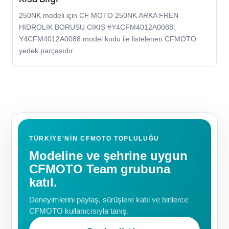
250NK modeli için CF MOTO 250NK ARKA FREN
HIDROLIK BORUSU CIKIS #Y4CFM4012A0088,
Y4CFM4012A0088 model kodu ile listelenen CFMOTO
yedek parçasıdır.
TÜRKIYE'NIN CFMOTO TOPLULUĞU
Modeline ve şehrine uygun
CFMOTO Team grubuna
katıl.
Deneyimlerini paylaş, sürüşlere katıl ve binlerce
CFMOTO kullanıcısıyla tanış.