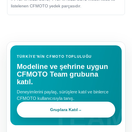
listelenen CFMOTO yedek parçasıdır.
TÜRKIYE'NIN CFMOTO TOPLULUĞU
Modeline ve şehrine uygun
CFMOTO Team grubuna
katıl.
Deneyimlerini paylaş, sürüşlere katıl ve binlerce
CFMOTO kullanıcısıyla tanış.
Gruplara Katıl
→