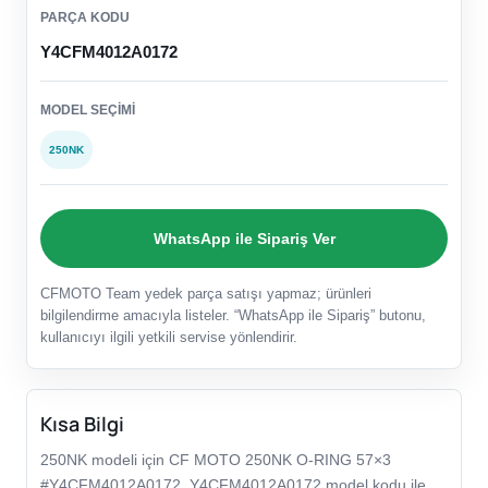
PARÇA KODU
Y4CFM4012A0172
MODEL SEÇIMI
250NK
WhatsApp ile Sipariş Ver
CFMOTO Team yedek parça satışı yapmaz; ürünleri
bilgilendirme amacıyla listeler. “WhatsApp ile Sipariş” butonu,
kullanıcıyı ilgili yetkili servise yönlendirir.
Kısa Bilgi
250NK modeli için CF MOTO 250NK O-RING 57×3
#Y4CFM4012A0172, Y4CFM4012A0172 model kodu ile