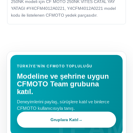
250NK modeli için CF MOTO 250NK VITES CATAL YAY
YATAGI #Y4CFM4012A0221, Y4CFM4012A0221 model
kodu ile listelenen CFMOTO yedek parçasıdır.
TÜRKIYE'NIN CFMOTO TOPLULUĞU
Modeline ve şehrine uygun
CFMOTO Team grubuna
katıl.
Deneyimlerini paylaş, sürüşlere katıl ve binlerce
CFMOTO kullanıcısıyla tanış.
Gruplara Katıl
→